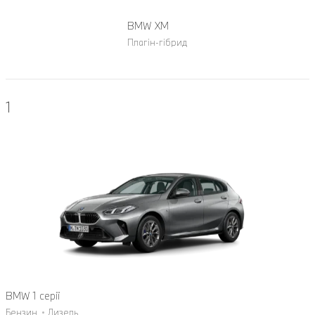
BMW XM
Плагін-гібрид
1
BMW 1 серії
Бензин
Дизель