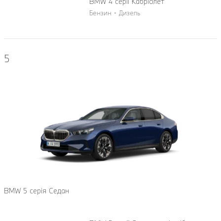
BMW 4 cерії Кабріолет
Бензин
Дизель
5
BMW 5 серія Седан