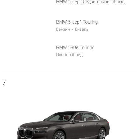
BMW 5 серії Cедан плагін-гібрид
BMW 5 серії Touring
Бензин
Дизель
BMW 530e Touring
Плагін-гібрид
7