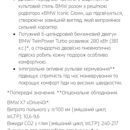
культовий стиль BMW разом з решіткою
радіатора «BMW Iconic Glow», що підсвічується,
створюючи зовнішній вигляд, який випромінює
сильний характер.
Потужний 6-циліндровий бензиновий двигун
BMW TwinPower Turbo розвиває 280 кВт (381
к.с.)*, а стандартна двовісна пневматична
підвіска робить кожну подорож особливо
комфортною.
Інтегральне активне рульове кермування**
підвищує спритність під час маневрування та
покращує комфорт їзди на високих швидкостях.
*Попередні значення. **Опціональне обладнання.
BMW X7 xDrive40i*:
Витрата пального у л/100 км (змішаний цикл;
WLTP): 10,6-9,6
Викиди CO2 у г/км (змішаний цикл; WLTP): 240-217