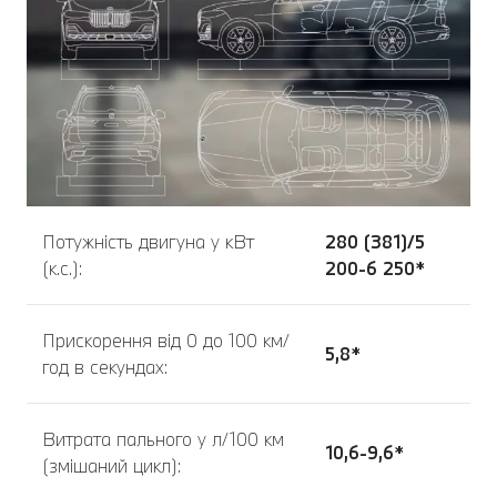
Потужність двигуна у кВт
280 (381)/5
(к.с.):
200-6 250*
Прискорення від 0 до 100 км/
5,8*
год в секундах:
Витрата пального у л/100 км
10,6-9,6*
(змішаний цикл):