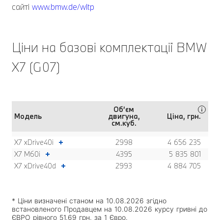
сайті
www.bmw.de/wltp
Ціни на базові комплектації BMW
X7 (G07)
Об’єм
Модель
двигуна,
Ціна, грн.
см.куб.
X7 xDrive40i
2998
4 656 235
X7 M60i
4395
5 835 801
X7 xDrive40d
2993
4 884 705
* Ціни визначені станом на 10.08.2026 згідно
встановленого Продавцем на 10.08.2026 курсу гривні до
ЄВРО рівного 51.69 грн. за 1 Євро.