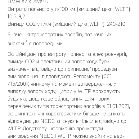
BMW X7 xDrive40i
:
Витрата пального у л/100 км (змішаний цикл; WLTP):
10,5-9,2
Викиди CO2 у г/км (змішаний цикл,WLTP): 240-210
Значення транспортних засобів, позначених
*
знаком
є попередніми.
Офіційні дані про витрату палива та електроенергії,
викиди СО2 й електричний запас ходу були
визначені відповідно до приписаної процедури
вимірювання і відповідають Регламенту (ЄС)
715/2007, чинному на момент затвердження. У
випадку запасу ходу, цифри у WLTP враховують
будь-яке додаткове обладнання. Для нових
перевірених типів транспортних засобів з 01.01.2021,
офіційні технічні характеристики більше не існують
відповідно до NEDC, а існують тільки відповідно до
WLTP. Додаткову інформацію про методи
вимірювання NEDC і WLTP можна знайти на веб-