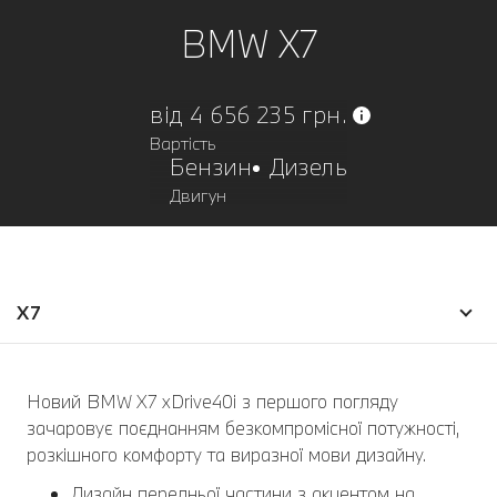
BMW Х7
від 4 656 235 грн.
Вартість
Бензин
Дизель
Двигун
X7
Новий BMW X7 xDrive40i з першого погляду
зачаровує поєднанням безкомпромісної потужності,
розкішного комфорту та виразної мови дизайну.
Дизайн передньої частини з акцентом на