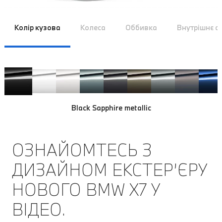
Колір кузова
Колеса
Оббивка
Внутрішнє 
Black Sapphire metallic
Carbon Black metallic
ОЗНАЙОМТЕСЬ З
ДИЗАЙНОМ ЕКСТЕР’ЄРУ
НОВОГО BMW Х7 У
ВІДЕО.