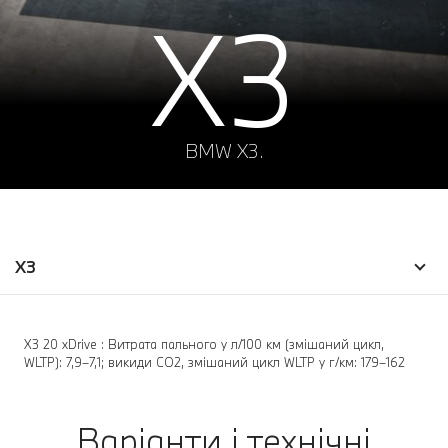
X3
BMW X3.
X3
X3 20 xDrive : Витрата пального у л/100 км (змішаний цикл,
WLTP): 7,9–7,1; викиди CO2, змішаний цикл WLTP у г/км: 179–162
Варіанти і технічні