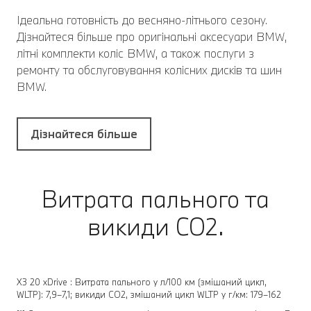
Ідеальна готовність до весняно-літнього сезону.
Дізнайтеся більше про оригінальні аксесуари BMW,
літні комплекти коліс BMW, а також послуги з
ремонту та обслуговування колісних дисків та шин
BMW.
Дізнайтеся більше
Витрата пального та
викиди CO2.
X3 20 xDrive : Витрата пального у л/100 км (змішаний цикл,
WLTP): 7,9–7,1; викиди CO2, змішаний цикл WLTP у г/км: 179–162