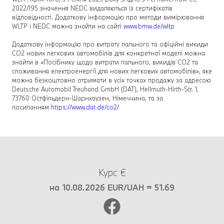
2022/195 значення NEDC видаляються із сертифікатів
відповідності. Додаткову інформацію про методи вимірювання
WLTP і NEDC можна знайти на сайті
www.bmw.de/wltp
Додаткову інформацію про витрату пального та офіційні викиди
CO2 нових легкових автомобілів для конкретної моделі можна
знайти в «Посібнику щодо витрати пального, викидів CO2 та
споживання електроенергії для нових легкових автомобілів», яке
можна безкоштовно отримати в усіх точках продажу за адресою
Deutsche Automobil Treuhand GmbH (DAT), Hellmuth-Hirth-Str. 1,
73760 Остфільдерн-Шарнхаузен, Німеччина, та за
посиланням
https://www.dat.de/co2/
Курс €
на 10.08.2026 EUR/UAH = 51.69