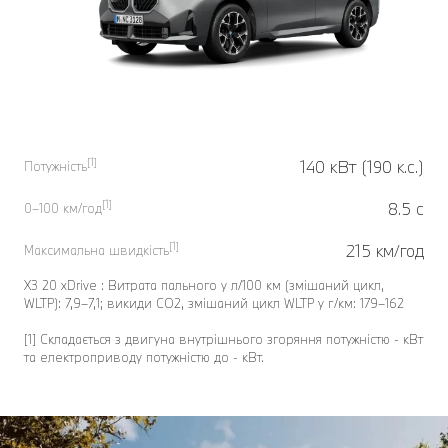
[1]
140 кВт (190 к.с.)
Потужність
[1]
8.5 с
0–100 км/год
[1]
215 км/год
Максимальна швидкість
X3 20 xDrive : Витрата пального у л/100 км (змішаний цикл,
WLTP): 7,9–7,1; викиди CO2, змішаний цикл WLTP у г/км: 179–162
[1] Складається з двигуна внутрішнього згоряння потужністю - кВт
та електроприводу потужністю до - кВт.