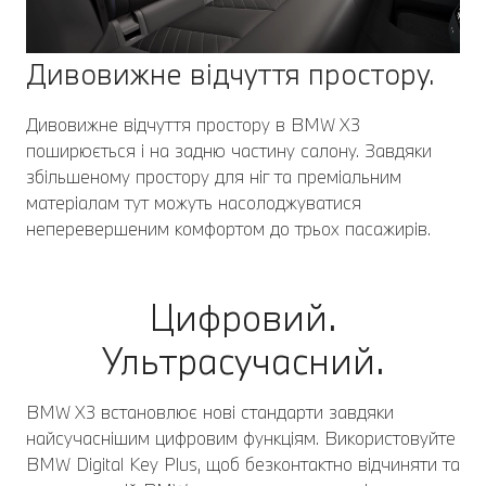
Дивовижне відчуття простору.
Дивовижне відчуття простору в BMW X3
поширюється і на задню частину салону. Завдяки
збільшеному простору для ніг та преміальним
матеріалам тут можуть насолоджуватися
неперевершеним комфортом до трьох пасажирів.
Цифровий.
Ультрасучасний.
BMW X3 встановлює нові стандарти завдяки
найсучаснішим цифровим функціям. Використовуйте
BMW Digital Key Plus, щоб безконтактно відчиняти та