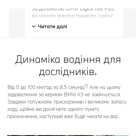
За допомогою BMW Digital Key Plus
ви можете використовувати сумісні
Більше, ніж просто ключ.
мобільні пристрої як ключі від
Читати далі
а
автомобіля. Ви також можете
поділитися цифровим ключем з
п'ятьма особами. Як тільки ви
наближаєтеся до свого BMW, він
Динаміка водіння для
автоматично відчиняється,
створюючи світлову проекцію.
дослідників.
[1]
Від 0 до 100 км/год за 8.5 секунд.
Але на цьому
задоволення за кермом BMW X3 не закінчується.
Завдяки потужному прискоренню і великому запасу
ходу, щойно ви досягнете одного пункту
призначення, наступний вже буде чекати на вас.