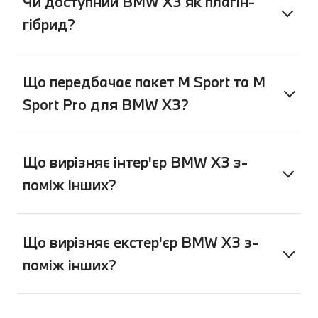
Чи доступний BMW X3 як плагін-
гібрид?
Що передбачає пакет M Sport та M
Sport Pro для BMW X3?
Що вирізняє інтер'єр BMW X3 з-
поміж інших?
Що вирізняє екстер'єр BMW X3 з-
поміж інших?