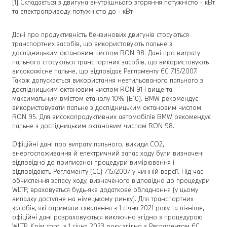
[1] Складається з двигуна внутрішнього згоряння потужністю - кВт
та електроприводу потужністю до - кВт.
Дані про продуктивність бензинових двигунів стосуються
транспортних засобів, що використовують пальне з
дослідницьким октановим числом RON 98. Дані про витрату
пального стосуються транспортних засобів, що використовують
високоякісне пальне, що відповідає Регламенту ЄС 715/2007.
Також допускається використання неетильованого пального з
дослідницьким октановим числом RON 91 і вище та
максимальним вмістом етанолу 10% (E10). BMW рекомендує
використовувати пальне з дослідницьким октановим числом
RON 95. Для високопродуктивних автомобілів BMW рекомендує
пальне з дослідницьким октановим числом RON 98.
Офіційні дані про витрату пального, викиди CO2,
енергоспоживання й електричний запас ходу були визначені
відповідно до приписаної процедури вимірювання і
відповідають Регламенту (ЄС) 715/2007 у чинній версії. Під час
обчислення запасу ходу, визначеного відповідно до процедури
WLTP, враховується будь-яке додаткове обладнання (у цьому
випадку доступне на німецькому ринку). Для транспортних
засобів, які отримали схвалення з 1 січня 2021 року та пізніше,
офіційні дані розраховуються виключно згідно з процедурою
WLTP. Крім того, з 1 січня 2023 року згідно з Регламентом ЄС