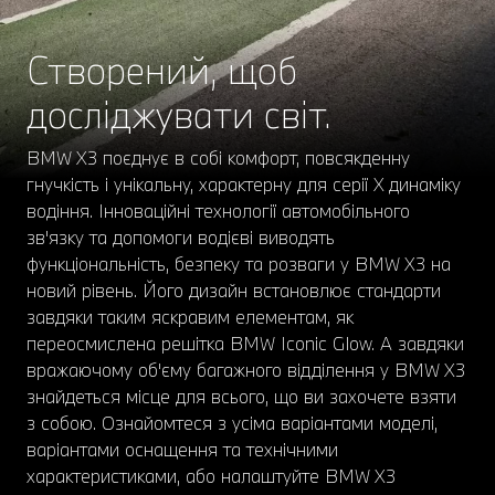
Створений, щоб
досліджувати світ.
BMW X3 поєднує в собі комфорт, повсякденну
гнучкість і унікальну, характерну для серії X динаміку
водіння. Інноваційні технології автомобільного
зв'язку та допомоги водієві виводять
функціональність, безпеку та розваги у BMW X3 на
новий рівень. Його дизайн встановлює стандарти
завдяки таким яскравим елементам, як
переосмислена решітка BMW Iconic Glow. А завдяки
вражаючому об'єму багажного відділення у BMW X3
знайдеться місце для всього, що ви захочете взяти
з собою. Ознайомтеся з усіма варіантами моделі,
варіантами оснащення та технічними
характеристиками, або налаштуйте BMW X3