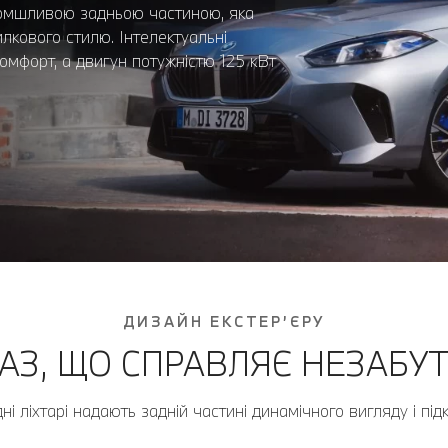
ломшливою задньою частиною, яка
лкового стилю. Інтелектуальні
омфорт, а двигун потужністю 125 кВт
ДИЗАЙН ЕКСТЕР’ЄРУ
АЗ, ЩО СПРАВЛЯЄ НЕЗАБУ
адні ліхтарі надають задній частині динамічного вигляду і 