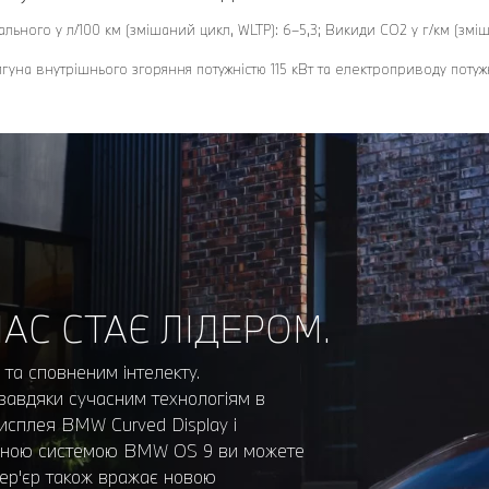
льного у л/100 км (змішаний цикл, WLTP): 6–5,3; Викиди CO2 у г/км (зміш
вигуна внутрішнього згоряння потужністю 115 кВт та електроприводу потужн
АС СТАЄ ЛІДЕРОМ.
 та сповненим інтелекту.
авдяки сучасним технологіям в
дисплея BMW Curved Display і
ійною системою BMW OS 9 ви можете
тер'єр також вражає новою