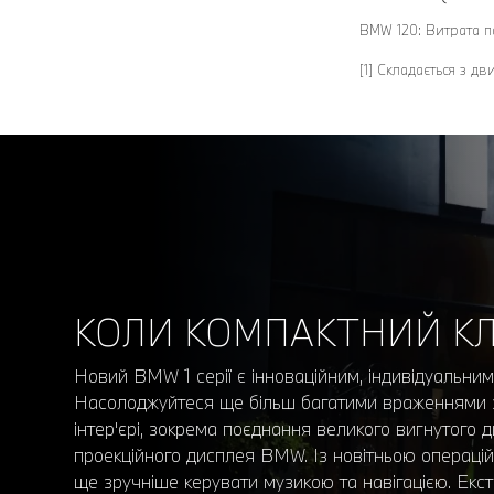
BMW 120: Витрата па
[1] Складається з д
КОЛИ КОМПАКТНИЙ КЛ
Новий BMW 1 серії є інноваційним, індивідуальним
Насолоджуйтеся ще більш багатими враженнями з
інтер'єрі, зокрема поєднання великого вигнутого 
проекційного дисплея BMW. Із новітньою операц
ще зручніше керувати музикою та навігацією. Екс