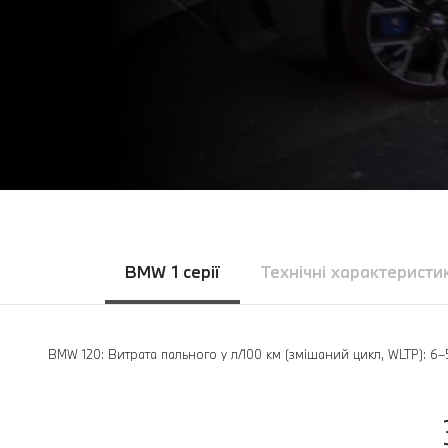
BMW 1 серії
Технічні характеристи
BMW 120: Витрата пального у л/100 км (змішаний цикл, WLTP): 6–5