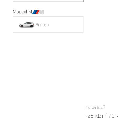
Моделі M
Бензин
[1]
Потужність
125 кВт (170 к