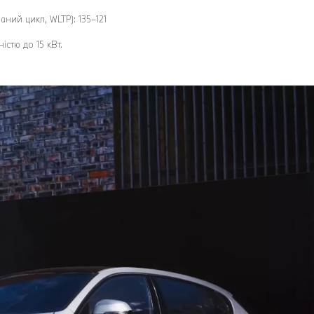
аний цикл, WLTP): 135–121
істю до 15 кВт.