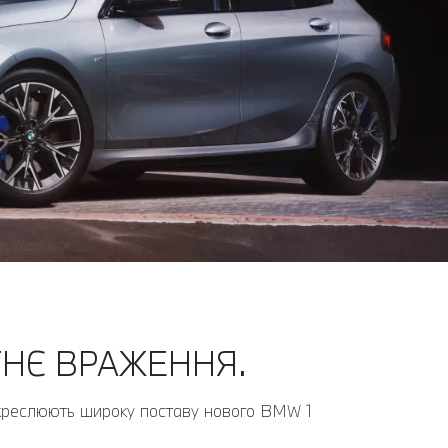
ТНЄ ВРАЖЕННЯ.
підкреслюють широку поставу нового BMW 1