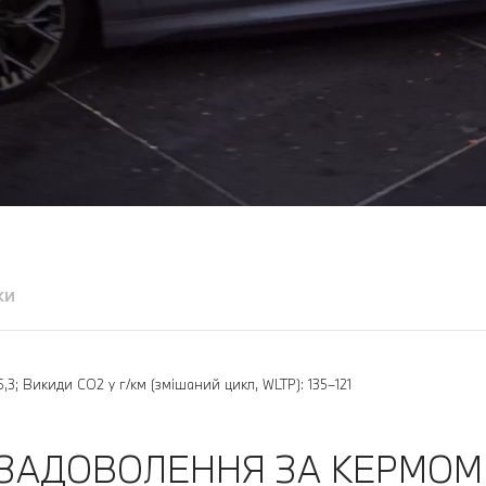
ки
,3; Викиди CO2 у г/км (змішаний цикл, WLTP): 135–121
ЗАДОВОЛЕННЯ ЗА КЕРМОМ