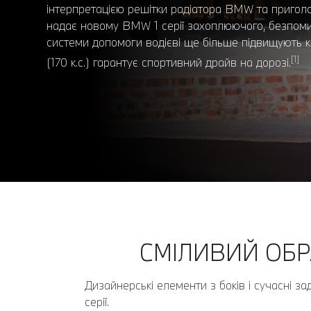
інтерпретацією решітки радіатора BMW та приго
надає новому BMW 1 серії захоплюючого, безпоми
системи допомоги водієві ще більше підвищують к
[1]
(170 к.с.) гарантує спортивний драйв на дорозі.
СМІЛИВИЙ ОБР
Дизайнерські елементи з боків і сучасні з
серії.