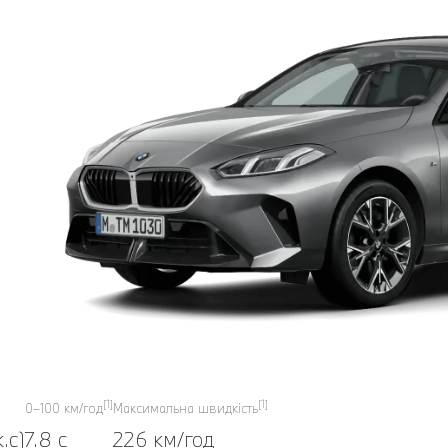
[1]
[1]
0–100 км/год
Максимальна швидкість
.с)
7.8 с
226 км/год