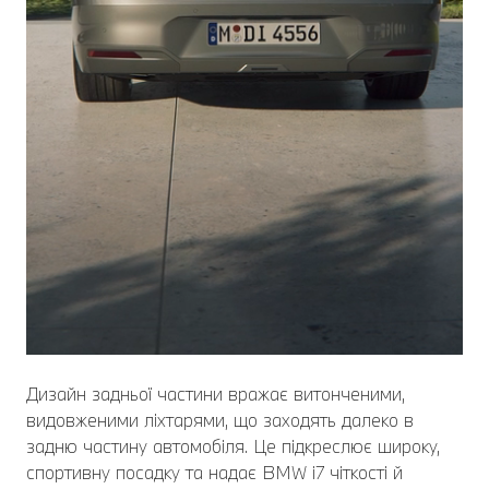
Дизайн задньої частини вражає витонченими,
видовженими ліхтарями, що заходять далеко в
задню частину автомобіля. Це підкреслює широку,
спортивну посадку та надає BMW i7 чіткості й