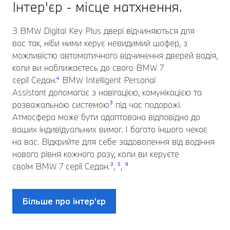
Інтер'єр - місце натхнення.
З BMW Digital Key Plus двері відчиняються для
вас так, ніби ними керує невидимий шофер, з
можливістю автоматичного відчинення дверей водія,
коли ви наближаєтесь до свого BMW 7
серії Седан.
⁴
BMW Intelligent Personal
Assistant допомагає з навігацією, комунікацією та
розважальною системою
³
під час подорожі.
Атмосфера може бути адаптована відповідно до
ваших індивідуальних вимог. І багато іншого чекає
на вас. Відкрийте для себе задоволення від водіння
нового рівня кожного разу, коли ви керуєте
своїм BMW 7 серії Седан.
³
,
⁵
,
⁹
Більше про інтер’єр