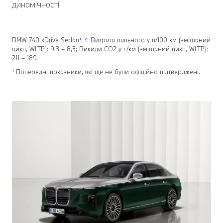
динамічності.
BMW 740 xDrive Sedan
¹
,
²
: Витрата пального у л/100 км (змішаний
цикл, WLTP): 9,3 – 8,3; Викиди СО2 у г/км (змішаний цикл, WLTP):
211 – 189
¹
Попередні показники, які ще не були офіційно підтверджені.