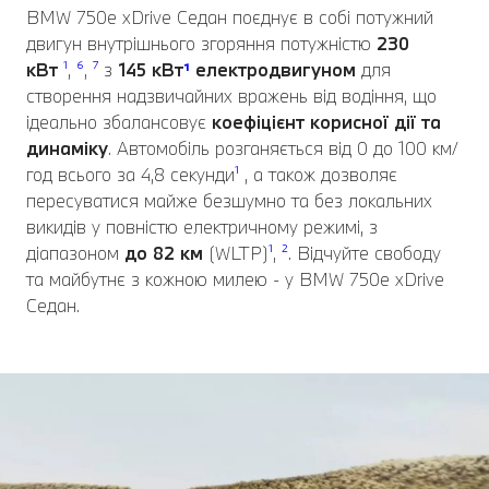
BMW 750e xDrive Седан поєднує в собі потужний
двигун внутрішнього згоряння потужністю
230
кВт
¹
,
⁶
,
⁷
з
145 кВт
¹
електродвигуном
для
створення надзвичайних вражень від водіння, що
ідеально збалансовує
коефіцієнт корисної дії та
динаміку
. Автомобіль розганяється від 0 до 100 км/
год всього за 4,8 секунди
¹
, а також дозволяє
пересуватися майже безшумно та без локальних
викидів у повністю електричному режимі, з
діапазоном
до 82 км
(WLTP)
¹
,
²
. Відчуйте свободу
та майбутнє з кожною милею - у BMW 750e xDrive
Седан.