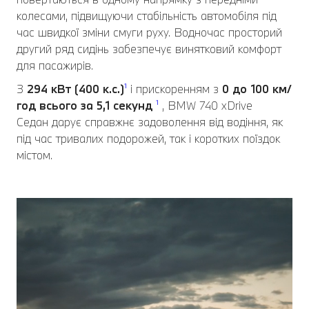
колесами, підвищуючи стабільність автомобіля під
час швидкої зміни смуги руху. Водночас просторий
другий ряд сидінь забезпечує винятковий комфорт
для пасажирів.
З
294 кВт (400 к.с.)
¹
і прискоренням з
0 до 100 км/
год всього за
5,1 секунд
¹
, BMW 740 xDrive
Седан дарує справжнє задоволення від водіння, як
під час тривалих подорожей, так і коротких поїздок
містом.