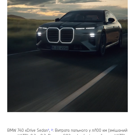
BMW 740 xDrive Sedan
¹
,
²
: Витрата пального у л/100 км (змішаний