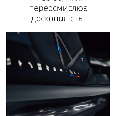
переосмислює
досконалість.