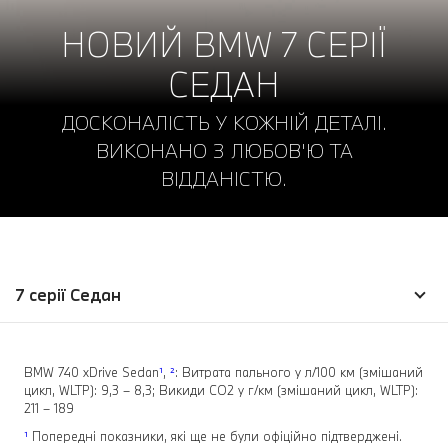
НОВИЙ BMW 7 СЕРІЇ
СЕДАН
ДОСКОНАЛІСТЬ У КОЖНІЙ ДЕТАЛІ.
ВИКОНАНО З ЛЮБОВ'Ю ТА
ВІДДАНІСТЮ.
7 серії Седан
BMW 740 xDrive Sedan
¹
,
²
: Витрата пального у л/100 км (змішаний
цикл, WLTP): 9,3 – 8,3; Викиди СО2 у г/км (змішаний цикл, WLTP):
211 – 189
¹
Попередні показники, які ще не були офіційно підтверджені.