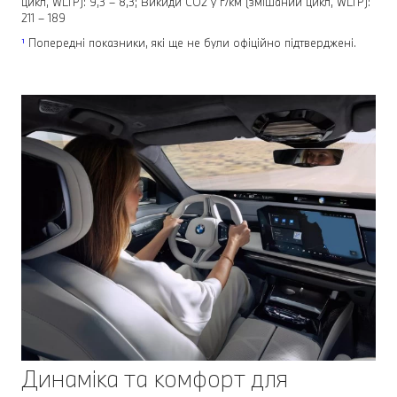
цикл, WLTP): 9,3 – 8,3; Викиди СО2 у г/км (змішаний цикл, WLTP):
211 – 189
¹
Попередні показники, які ще не були офіційно підтверджені.
Динаміка та комфорт для