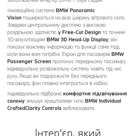
Інноваційна система
BMW Panoramic
Vision
поширюється на всю ширину вітрового скла.
Завдяки центральному дисплею з високою
роздільною здатністю
у Free-Cut Design
та точним
3D-візуалізаціям
BMW 3D Head-Up Display
, він
показує важливу інформацію та функції саме тоді,
коли вони вам потрібні. Екран для пасажирів
BMW
Passenger Screen
пропонує передньому пасажиру
індивідуальну розважальну систему навіть під час
руху. Якщо ви подорожуєте без переднього
пасажира, фон плавно інтегрується в кабіну.
Індивідуально підібране
комфортне підсвічування
салону
змушує кришталеве скло
BMW Individual
CraftedClarity Controls
виблискувати.
Інтер'єр, який