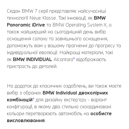
Седан BMW 7 серії представляє найсучасніші
технології Neue Klasse. Такі інновації, як
BMW
Panoramic
iDrive
та BMW Operating System X, а
також найширший на сьогоднішній день вибір
оснащення салону та зовнішнього оснащення,
допоможуть вам у вашому прагненні до прогресу та
індивідуальної еволюції. Найкращі матеріали, такі
як
BMW INDIVIDUAL
Alcantara
⁴
відображають
пристрасть до деталей.
На додаток до класичних оздоблень, ви також маєте
вибір з обраних
BMW Individual
двоколірних
комбінацій
⁴
для дизайну екстер’єру - варіант
конфігурації, в якому два стильно скоординовані
кольори перетворюють автомобіль на
особисте
висловлювання
.