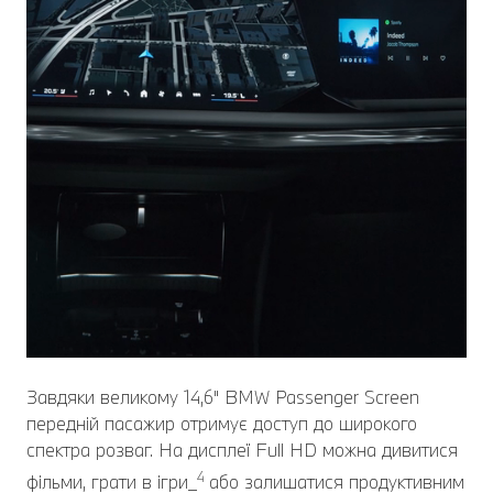
Завдяки великому 14,6" BMW Passenger Screen
передній пасажир отримує доступ до широкого
спектра розваг. На дисплеї Full HD можна дивитися
4
фільми, грати в ігри_
або залишатися продуктивним