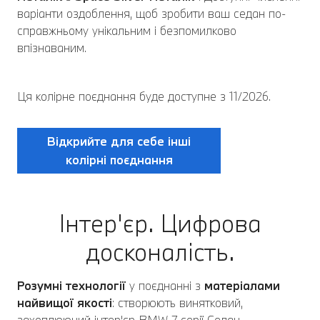
варіанти оздоблення, щоб зробити ваш седан по-
справжньому унікальним і безпомилково
впізнаваним.
Ця колірне поєднання буде доступне з 11/2026.
Відкрийте для себе інші
колірні поєднання
Інтер'єр. Цифрова
досконалість.
Розумні технології
у поєднанні з
матеріалами
найвищої якості
: створюють винятковий,
захоплюючий інтер'єр BMW 7 серії Седан.