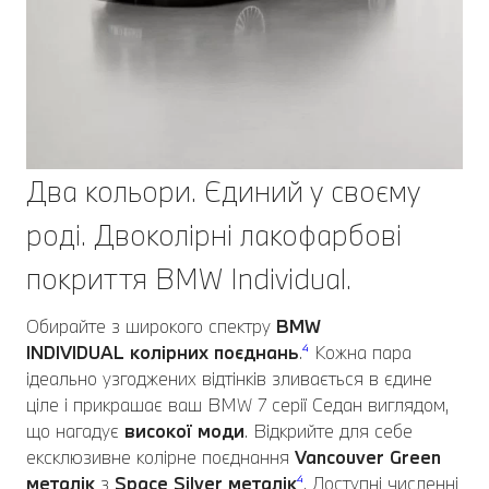
Два кольори. Єдиний у своєму
роді. Двоколірні лакофарбові
покриття BMW Individual.
Обирайте з широкого спектру
BMW
INDIVIDUAL
колірних поєднань
.
⁴
Кожна пара
ідеально узгоджених відтінків зливається в єдине
ціле і прикрашає ваш BMW 7 серії Седан виглядом,
що нагадує
високої моди
. Відкрийте для себе
ексклюзивне колірне поєднання
Vancouver Green
металік
з
Space Silver металік
⁴
. Доступні численні