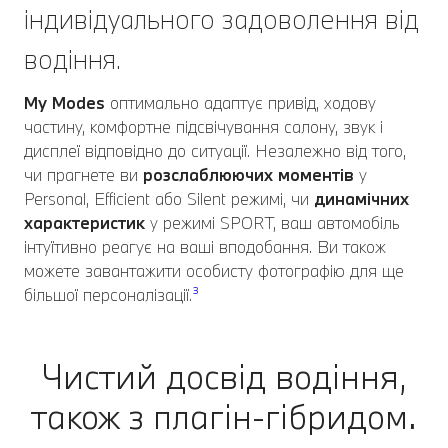
індивідуального задоволення від
водіння.
My Modes
оптимально адаптує привід, ходову
частину, комфортне підсвічування салону, звук і
дисплеї відповідно до ситуації. Незалежно від того,
чи прагнете ви
розслаблюючих моментів
у
Personal, Efficient або Silent режимі, чи
динамічних
характеристик
у режимі SPORT, ваш автомобіль
інтуїтивно реагує на ваші вподобання. Ви також
можете завантажити особисту фотографію для ще
більшої персоналізації.
³
Чистий досвід водіння,
також з плагін-гібридом.