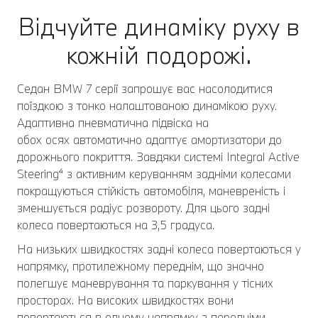
Відчуйте динаміку руху в
кожній подорожі.
Седан BMW 7 серії запрошує вас насолодитися
поїздкою з тонко налаштованою динамікою руху.
Адаптивна пневматична підвіска на
обох осях автоматично адаптує амортизатори до
дорожнього покриття. Завдяки системі Integral Active
Steering⁴ з активним керуванням задніми колесами
покращуються стійкість автомобіля, маневреність і
зменшується радіус розвороту. Для цього задні
колеса повертаються на 3,5 градуса.
На низьких швидкостях задні колеса повертаються у
напрямку, протилежному переднім, що значно
полегшує маневрування та паркування у тісних
просторах. На високих швидкостях вони
повертаються в одному напрямку з передніми