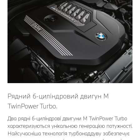
Рядний 6-циліндровий двигун М
TwinPower Turbo.
Два рядні 6-циліндрові двигуни M TwinPower Turbo
характеризуються унікальною генерацією потужності.
Найсучасніша технологія турбонаддуву забезпечує