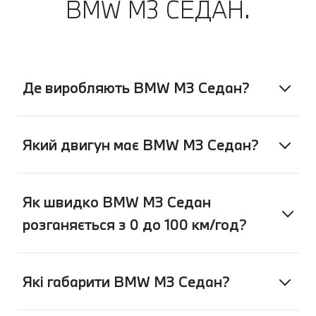
BMW M3 СЕДАН.
My BMW. А потім насолоджуватися
спокоєм, продовжуючи поїздку.
Де виробляють BMW М3 Седан?
Який двигун має BMW М3 Седан?
Як швидко BMW M3 Седан
розганяється з 0 до 100 км/год?
Які габарити BMW M3 Седан?