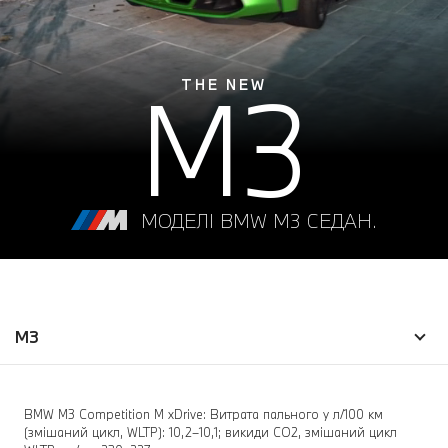
M3
THE NEW
МОДЕЛІ BMW M3 СЕДАН.
M3
BMW M3 Competition M xDrive: Витрата пального у л/100 км
(змішаний цикл, WLTP): 10,2–10,1; викиди CO2, змішаний цикл