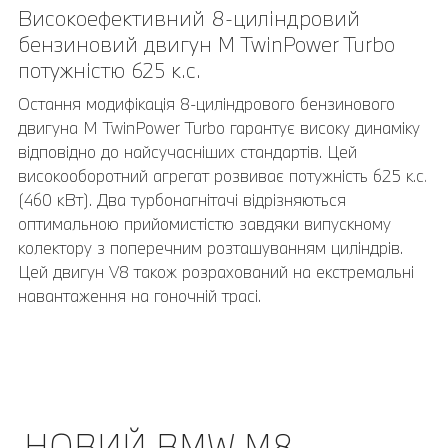
Високоефективний 8-циліндровий
20" M легкосплавні диски Star-spoke 813 M
бензиновий двигун M TwinPower Turbo
Bicolor.
потужністю 625 к.с.
20" M легкосплавні диски Star-spoke 813 M Bicolour Jet
Black, шліфовані з різнорозмірними шинами. Передні
Остання модифікація 8-циліндрового бензинового
диски 9,5J x 20 з шинами 275/35 R20, задні диски
двигуна M TwinPower Turbo гарантує високу динаміку
10,5J x 20 з шинами 285/35.
відповідно до найсучасніших стандартів. Цей
високооборотний агрегат розвиває потужність 625 к.с.
(460 кВт). Два турбонагнітачі відрізняються
оптимальною прийомистістю завдяки випускному
колектору з поперечним розташуванням циліндрів.
Цей двигун V8 також розрахований на екстремальні
навантаження на гоночній трасі.
НОВИЙ BMW M8