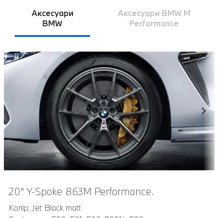
Аксесуари
Аксесуари BMW M
BMW
Performance
20" Y-Spoke 863M Performance.
Карбонові кришки дзеркал M Performance.
Колір: Jet Black matt
Виготовлені вручну з карбону: оригінальні корпуси