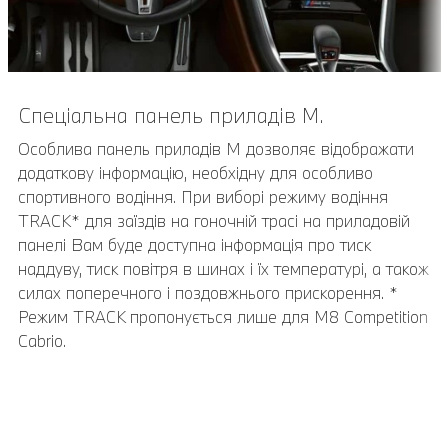
Спеціальна панель приладів M.
Remote Software Upgrade.
Помічник паркування Plus.
Особлива панель приладів M дозволяє відображати
Найактуальніше програмне забезпечення для
Помічник паркування Plus полегшує маневрування
додаткову інформацію, необхідну для особливо
Вашого автомобіля. Remote Software Upgrade
автомобіля при паркуванні. До нього входять система
спортивного водіння. При виборі режиму водіння
дозволить ПЗ Вашого BMW завжди бути на
кругового огляду, включаючи вид зверху, панорамний
TRACK* для заїздів на гоночній трасі на приладовій
найсучаснішому рівні. Оновлення можна завантажити
вигляд та дистанційний 3D-огляд, а також система
панелі Вам буде доступна інформація про тиск
за допомогою програми My BMW на Вашому
допомоги при перпендикулярному паркуванні, активна
наддуву, тиск повітря в шинах і їх температурі, а також
смартфоні або через SIM-карту, встановлену в
сигналізація аварійного зближення, функція
силах поперечного і поздовжнього прискорення. *
автомобілі, а потім встановити їх. Таким чином, можна
екстреного гальмування, відеореєстратор BMW Drive
Режим TRACK пропонується лише для M8 Competition
також активувати різні доступні функції Вашого BMW.
Recorder, асистент паралельного та
Cabrio.
перпендикулярного руху заднім ходом.