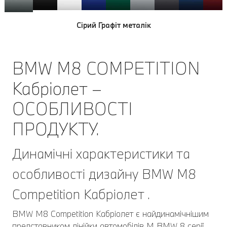
Білосніжний
Сірий Графіт металік
Білосніжний
BMW M8 COMPETITION
Кабріолет –
ОСОБЛИВОСТІ
ПРОДУКТУ.
Динамічні характеристики та
особливості дизайну BMW M8
Competition Кабріолет .
BMW M8 Competition Кабріолет є найдинамічнішим
представником лінійки автомобілів M BMW 8 серії