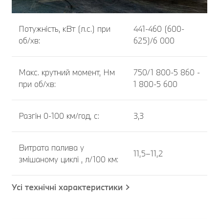
Потужність, кВт (л.с.) при
441-460 (600-
об/хв:
625)/6 000
Макс. крутний момент, Нм
750/1 800-5 860 -
при об/хв:
1 800-5 600
Разгін 0-100 км/год, с:
3,3
Витрата палива у
11,5–11,2
змішаному циклі , л/100 км:
Усі технічні характеристики