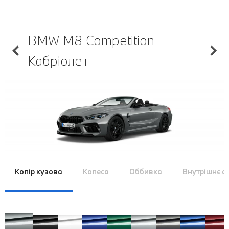
BMW M8 Competition
Кабріолет
Колір кузова
Колеса
Оббивка
Внутрішнє 