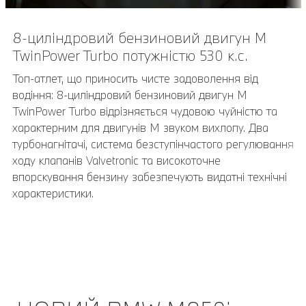
8-циліндровий бензиновий двигун M
Шкіряне кермо M з простроченням в
TwinPower Turbo потужністю 530 к.с.
кольорах M.
Топ-атлет, що приносить чисте задоволення від
Багатофункціональне триспицеве шкіряне рульове
водіння: 8-циліндровий бензиновий двигун M
колесо M, що входить до базової комплектації,
TwinPower Turbo відрізняється чудовою чуйністю та
прикрашене логотипом "M" і оснащене інтегрованою
характерним для двигунів M звуком вихлопу. Два
подушкою безпеки водія. Посилений обід з обробкою
турбонагнітачі, система безступінчастого регулювання
чорною шкірою Walknappa з декоративними швами у
ходу клапанів Valvetronic та високоточне
кольорах M та ергономічними упорами для великих
впорскування бензину забезпечують видатні технічні
пальців створює неперевершене враження
характеристики.
спортивності та повного контролю над дорогою – не в
останню чергу завдяки пелюсткам перемикання
передач.