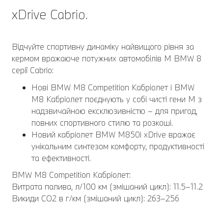
xDrive Cabrio.
Відчуйте спортивну динаміку найвищого рівня за
кермом вражаюче потужних автомобілів M BMW 8
серії Cabrio:
Нові BMW M8 Competition Кабріолет і BMW
M8 Кабріолет поєднують у собі чисті гени M з
надзвичайною ексклюзивністю – для пригод,
повних спортивного стилю та розкоші.
Новий кабріолет BMW M850i xDrive вражає
унікальним синтезом комфорту, продуктивності
та ефективності.
BMW M8 Competition Кабріолет:
Витрата палива, л/100 км (змішаний цикл): 11.5–11.2
Викиди CO2 в г/км (змішаний цикл): 263–256