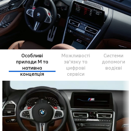
Особливі
Можливості
Системи
прилади M та
зв'язку та
допомоги
нативна
цифрові
водієві
концепція
сервіси
управління