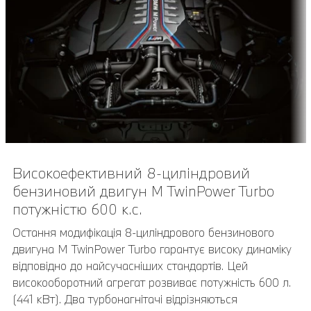
Високоефективний 8-циліндровий
Повітроводи M у передніх крилах у
бензиновий двигун M TwinPower Turbo
кольорі "Глянцевий Хром".
потужністю 600 к.с.
Повітропроводи M у передніх крилах із вставками з
емблемою M8 виконані у кольорі "Глянцевий Хром"
Остання модифікація 8-циліндрового бензинового
розставляють у вигляді збоку спортивні, ексклюзивні
двигуна M TwinPower Turbo гарантує високу динаміку
акценти.
відповідно до найсучасніших стандартів. Цей
високооборотний агрегат розвиває потужність 600 л.
(441 кВт). Два турбонагнітачі відрізняються