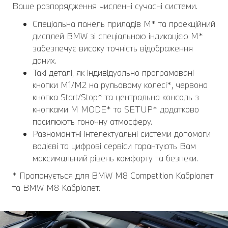
Ваше розпорядження численні сучасні системи.
Спеціальна панель приладів M* та проекційний
дисплей BMW зі спеціальною індикацією M*
забезпечує високу точність відображення
даних.
Такі деталі, як індивідуально програмовані
кнопки M1/M2 на рульовому колесі*, червона
кнопка Start/Stop* та центральна консоль з
кнопками M MODE* та SETUP* додатково
посилюють гоночну атмосферу.
Разноманітні інтелектуальні системи допомоги
водієві та цифрові сервіси гарантують Вам
максимальний рівень комфорту та безпеки.
* Пропонується для BMW M8 Competition Кабріолет
та BMW M8 Кабріолет.