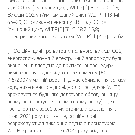
BMW 3 серії Седан плагін-гібрид: Витрата пального
у л/100 км (змішаний цикл, WLTP)[1][3][4]: 2,0–1,3;
Викиди CO2 у г/км (змішаний цикл, WLTP)[1][3][4]:
45–29; Споживання енергії у кВт⋅год/100 км
(змішаний цикл, WLTP)[1][3][4]: 18,7–15,8;
Електричний запас ходу в км (WLTP)[1][2][3]: 52-62
[1] Офіційні дані про витрату пального, викиди CO2,
енергоспоживання й електричний запас ходу були
визначені відповідно до приписаної процедури
вимірювання і відповідають Регламенту (ЄС)
715/2007 у чинній версії. Під час обчислення запасу
ходу, визначеного відповідно до процедури WLTP,
враховується будь-яке додаткове обладнання (у
цьому разі доступне на німецькому ринку). Для
транспортних засобів, які отримали схвалення з 1
січня 2021 року та пізніше, офіційні дані
розраховуються виключно згідно з процедурою
WLTP. Крім того, з 1 січня 2023 року згідно з