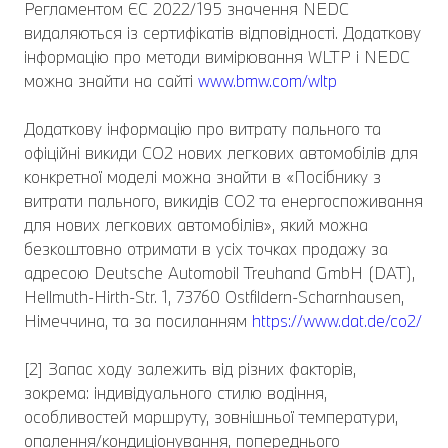
Регламентом ЄС 2022/195 значення NEDC
видаляються із сертифікатів відповідності. Додаткову
інформацію про методи вимірювання WLTP і NEDC
можна знайти на сайті
www.bmw.com/wltp
Додаткову інформацію про витрату пального та
офіційні викиди CO2 нових легкових автомобілів для
конкретної моделі можна знайти в «Посібнику з
витрати пального, викидів CO2 та енергоспоживання
для нових легкових автомобілів», який можна
безкоштовно отримати в усіх точках продажу за
адресою Deutsche Automobil Treuhand GmbH (DAT),
Hellmuth-Hirth-Str. 1, 73760 Ostfildern-Scharnhausen,
Німеччина, та за посиланням
https://www.dat.de/co2/
[2] Запас ходу залежить від різних факторів,
зокрема: індивідуального стилю водіння,
особливостей маршруту, зовнішньої температури,
опалення/кондиціонування, попереднього