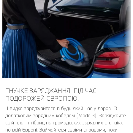
ГНУЧКЕ ЗАРЯДЖАННЯ. ПІД ЧАС
ПОДОРОЖЕЙ ЄВРОПОЮ.
Швидко заряджайтеся в будь-який час у дорозі. З
додатковим зарядним кабелем (Mode 3). Заряджайте
свій плагін-гібрид на громадських зарядних станціях
по всій Європі. Займайтеся своїми справами, поки