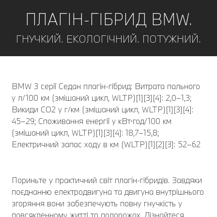
ПЛАГІН-ГІБРИД BMW.
ГНУЧКИЙ. ЕКОЛОГІЧНИЙ. ПОТУЖНИЙ.
BMW 3 серії Седан плагін-гібрид: Витрата пального
у л/100 км (змішаний цикл, WLTP)[1][3][4]: 2,0–1,3;
Викиди CO2 у г/км (змішаний цикл, WLTP)[1][3][4]:
45–29; Споживання енергії у кВт⋅год/100 км
(змішаний цикл, WLTP)[1][3][4]: 18,7–15,8;
Електричний запас ходу в км (WLTP)[1][2][3]: 52–62
Пориньте у практичний світ плагін-гібридів. Завдяки
поєднанню електродвигуна та двигуна внутрішнього
згоряння вони забезпечують повну гнучкість у
повсякденному житті та подорожах. Дізнайтеся