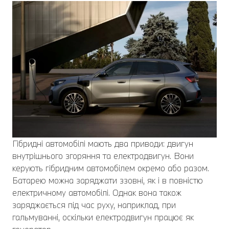
Гібридні автомобілі мають два приводи: двигун
внутрішнього згоряння та електродвигун. Вони
керують гібридним автомобілем окремо або разом.
Батарею можна заряджати ззовні, як і в повністю
електричному автомобілі. Однак вона також
заряджається під час руху, наприклад, при
гальмуванні, оскільки електродвигун працює як