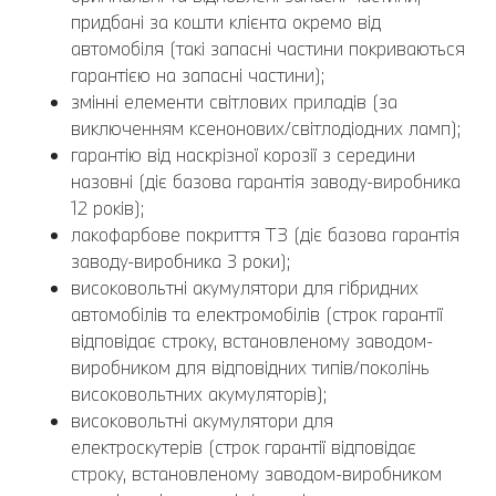
придбані за кошти клієнта окремо від
автомобіля (такі запасні частини покриваються
гарантією на запасні частини);
змінні елементи світлових приладів (за
виключенням ксенонових/світлодіодних ламп);
гарантію від наскрізної корозії з середини
назовні (діє базова гарантія заводу-виробника
12 років);
лакофарбове покриття ТЗ (діє базова гарантія
заводу-виробника 3 роки);
високовольтні акумулятори для гібридних
автомобілів та електромобілів (строк гарантії
відповідає строку, встановленому заводом-
виробником для відповідних типів/поколінь
високовольтних акумуляторів);
високовольтні акумулятори для
електроскутерів (строк гарантії відповідає
строку, встановленому заводом-виробником