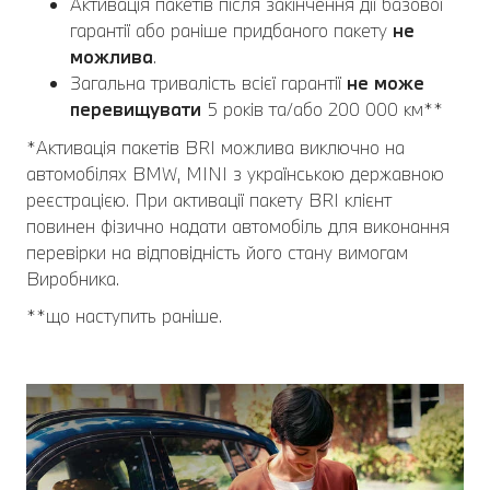
Активація пакетів після закінчення дії базової
гарантії або раніше придбаного пакету
не
можлива
.
Загальна тривалість всієї гарантії
не може
перевищувати
5 років та/або 200 000 км**
*Активація пакетів BRI можлива виключно на
автомобілях BMW, MINI з українською державною
реєстрацією. При активації пакету BRI клієнт
повинен фізично надати автомобіль для виконання
перевірки на відповідність його стану вимогам
Виробника.
**що наступить раніше.