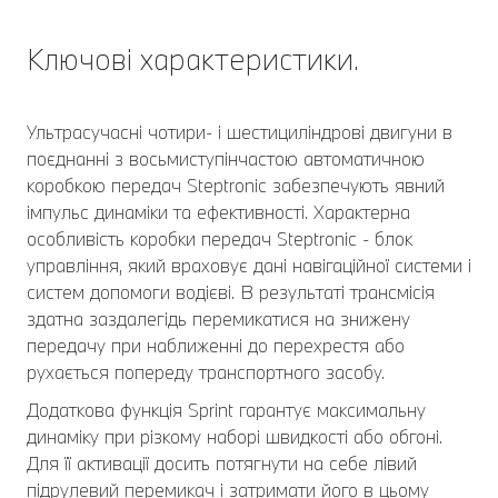
Ключові характеристики.
Ультрасучасні чотири- і шестициліндрові двигуни в
поєднанні з восьмиступінчастою автоматичною
коробкою передач Steptronic забезпечують явний
імпульс динаміки та ефективності. Характерна
особливість коробки передач Steptronic - блок
управління, який враховує дані навігаційної системи і
систем допомоги водієві. В результаті трансмісія
здатна заздалегідь перемикатися на знижену
передачу при наближенні до перехрестя або
рухається попереду транспортного засобу.
Додаткова функція Sprint гарантує максимальну
динаміку при різкому наборі швидкості або обгоні.
Для її активації досить потягнути на себе лівий
підрулевий перемикач і затримати його в цьому