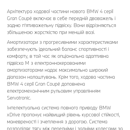
Архітектура ходової частини нового BMW 4 серії
Gran Coupé включає в себе передній двоважель і
задню п'ятиважельну підвіску. Вони відрізняються
збільшеною жорсткістю при меншій вазі.
Амортизатори з прогресивними характеристиками
забезпечують ідеальний баланс спортивності і
комфорту, в той час як опціональна адаптивна
підвіска М з електроннокерованими
амортизаторами надає максимально широкий
діапазон налаштувань. Крім того, ходова частина
BMW 4 серії Gran Coupé доповнена
електромеханічним рульовим управлінням
Servotronic.
Інтелектуальна система повного приводу BMW
xDrive пропонує найвищий рівень курсової стійкості,
маневреності і зчеплення з дорогою. Система
розподіляє тягу між передніми і задніми колесами за