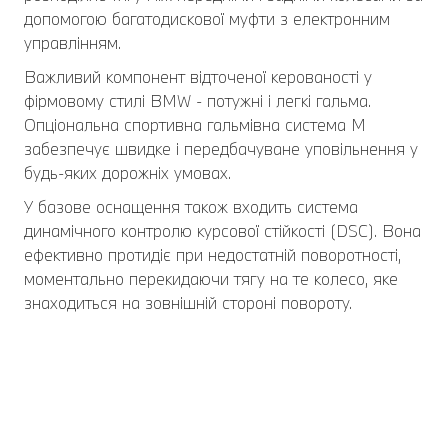
допомогою багатодискової муфти з електронним
управлінням.
Важливий компонент відточеної керованості у
фірмовому стилі BMW - потужні і легкі гальма.
Опціональна спортивна гальмівна система M
забезпечує швидке і передбачуване уповільнення у
будь-яких дорожніх умовах.
У базове оснащення також входить система
динамічного контролю курсової стійкості (DSC). Вона
ефективно протидіє при недостатній поворотності,
моментально перекидаючи тягу на те колесо, яке
знаходиться на зовнішній стороні повороту.