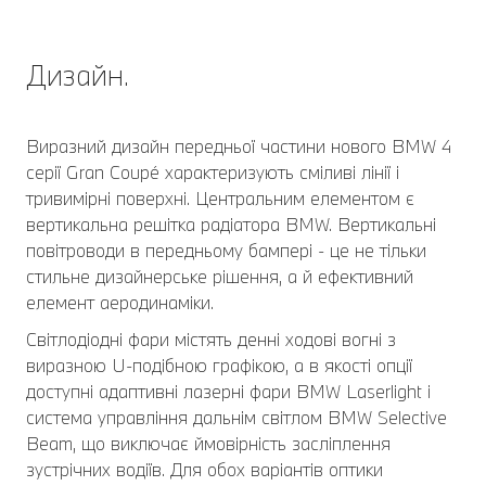
Дизайн.
Виразний дизайн передньої частини нового BMW 4
серії Gran Coupé характеризують сміливі лінії і
тривимірні поверхні. Центральним елементом є
вертикальна решітка радіатора BMW. Вертикальні
повітроводи в передньому бампері - це не тільки
стильне дизайнерське рішення, а й ефективний
елемент аеродинаміки.
Світлодіодні фари містять денні ходові вогні з
виразною U-подібною графікою, а в якості опції
доступні адаптивні лазерні фари BMW Laserlight і
система управління дальнім світлом BMW Selective
Beam, що виключає ймовірність засліплення
зустрічних водіїв. Для обох варіантів оптики