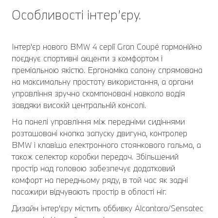
Особливості інтер’єру.
Інтер'єр нового BMW 4 серії Gran Coupé гармонійно
поєднує спортивні акценти з комфортом і
преміальною якістю. Ергономіка салону спрямована
на максимальну простоту використання, а органи
управління зручно скомпоновані навколо водія
завдяки високій центральній консолі.
На панелі управління між передніми сидіннями
розташовані кнопка запуску двигуна, контролер
BMW і клавіша електронного стоянкового гальма, а
також селектор коробки передач. Збільшений
простір над головою забезпечує додатковий
комфорт на передньому ряду, в той час як задні
пасажири відчувають простір в області ніг.
Дизайн інтер'єру містить оббивку Alcantara/Sensatec