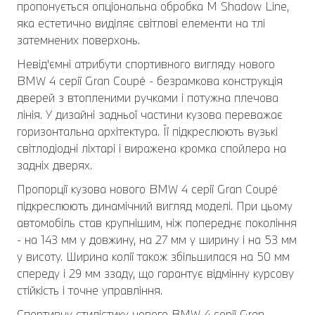
пропонується опціональна обробка M Shadow Line,
яка естетично виділяє світлові елементи на тлі
затемнених поверхонь.
Невід'ємні атрибути спортивного вигляду нового
BMW 4 серії Gran Coupé - безрамкова конструкція
дверей з втопленими ручками і потужна плечова
лінія. У дизайні задньої частини кузова переважає
горизонтальна архітектура. Її підкреслюють вузькі
світлодіодні ліхтарі і виражена кромка спойлера на
задніх дверях.
Пропорції кузова нового BMW 4 серії Gran Coupé
підкреслюють динамічний вигляд моделі. При цьому
автомобіль став крупнішим, ніж попереднє покоління
- на 143 мм у довжину, на 27 мм у ширину і на 53 мм
у висоту. Ширина колії також збільшилася на 50 мм
спереду і 29 мм ззаду, що гарантує відмінну курсову
стійкість і точне управління.
Спортивну стилістику нового BMW 4 серії Gran