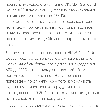
преміальну аудіосистему Harman/Kardon Surround
Sound з 16 динаміками і цифровим семиканальним
підсилювачем потужністю 464 Вт.
Електрорегульований люк з прозорою кришкою,
який також пропонується в якості опції, підсилює
відчуття простору в салоні нового Gran Coupé і
дозволяє отримати ще більше повітря і сонячного
світла.
Динамічність і краса форм нового BMW 4 серії Gran
Coupé поєднуються з високою функціональністю.
Корисний об'єм багажного відділення складає від
470 до 1290 л, при цьому стандартний об'єм
багажника збільшився на 39 л у порівнянні з
попереднім поколінням. Крім того, є можливість
складання спинок заднього ряду сидінь в
співвідношенні 40:20:40, а також установки до трьох
дитячих крісел на задньому ряду.
Палітра кольорів BMW 4 серії Gran Coupé містить 10