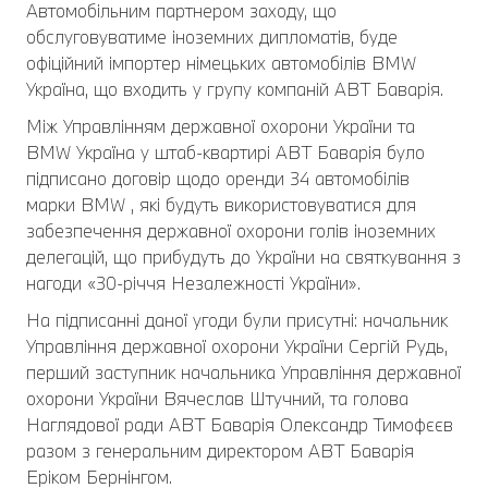
Автомобільним партнером заходу, що
обслуговуватиме іноземних дипломатів, буде
офіційний імпортер німецьких автомобілів BMW
Україна, що входить у групу компаній АВТ Баварія.
Між Управлінням державної охорони України та
BMW Україна у штаб-квартирі АВТ Баварія було
підписано договір щодо оренди 34 автомобілів
марки BMW , які будуть використовуватися для
забезпечення державної охорони голів іноземних
делегацій, що прибудуть до України на святкування з
нагоди «30-річчя Незалежності України».
На підписанні даної угоди були присутні: начальник
Управління державної охорони України Сергій Рудь,
перший заступник начальника Управління державної
охорони України Вячеслав Штучний, та голова
Наглядової ради АВТ Баварія Олександр Тимофєєв
разом з генеральним директором АВТ Баварія
Еріком Бернінгом.