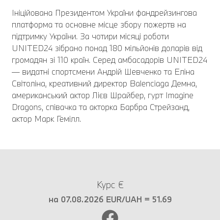
Ініційована Президентом України фандрейзингова
платформа та основне місце збору пожертв на
підтримку України. За чотири місяці роботи
UNITED24 зібрано понад 180 мільйонів доларів від
громадян зі 110 країн. Серед амбасадорів UNITED24
— видатні спортсмени Андрій Шевченко та Еліна
Світоліна, креативний директор Balenciaga Демна,
американський актор Лієв Шрайбер, гурт Imagine
Dragons, співачка та акторка Барбра Стрейзанд,
актор Марк Гемілл.
Курс €
на 07.08.2026 EUR/UAH = 51.69