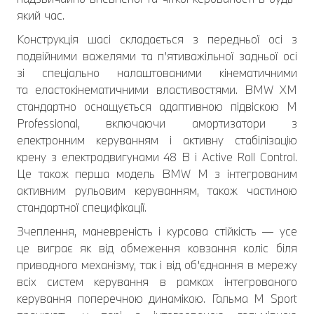
який час.
Конструкція шасі складається з передньої осі з
подвійними важелями та п’ятиважільної задньої осі
зі спеціально налаштованими кінематичними
та еластокінематичними властивостями. BMW XM
стандартно оснащується адаптивною підвіскою M
Professional, включаючи амортизатори з
електронним керуванням і активну стабілізацію
крену з електродвигунами 48 В і Active Roll Control.
Це також перша модель BMW M з інтегрованим
активним рульовим керуванням, також частиною
стандартної специфікації.
Зчеплення, маневреність і курсова стійкість — усе
це виграє як від обмеження ковзання коліс біля
приводного механізму, так і від об’єднання в мережу
всіх систем керування в рамках інтегрованого
керування поперечною динамікою. Гальма M Sport