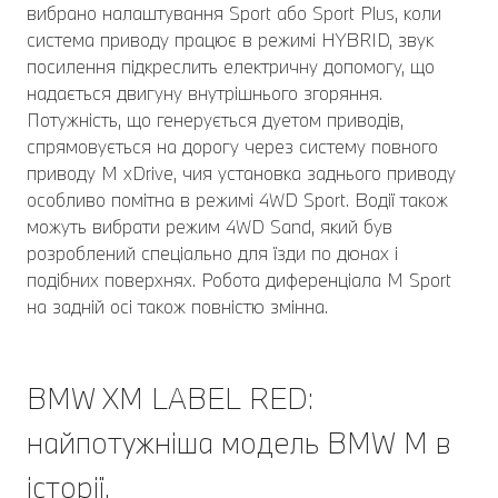
вибрано налаштування Sport або Sport Plus, коли
система приводу працює в режимі HYBRID, звук
посилення підкреслить електричну допомогу, що
надається двигуну внутрішнього згоряння.
Потужність, що генерується дуетом приводів,
спрямовується на дорогу через систему повного
приводу M xDrive, чия установка заднього приводу
особливо помітна в режимі 4WD Sport. Водії також
можуть вибрати режим 4WD Sand, який був
розроблений спеціально для їзди по дюнах і
подібних поверхнях. Робота диференціала M Sport
на задній осі також повністю змінна.
BMW XM LABEL RED:
найпотужніша модель BMW M в
історії.