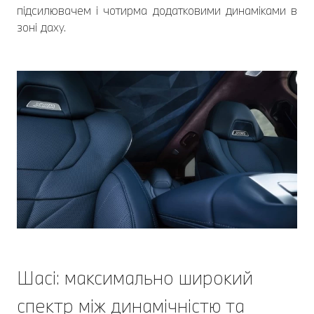
підсилювачем і чотирма додатковими динаміками в
зоні даху.
Шасі: максимально широкий
спектр між динамічністю та