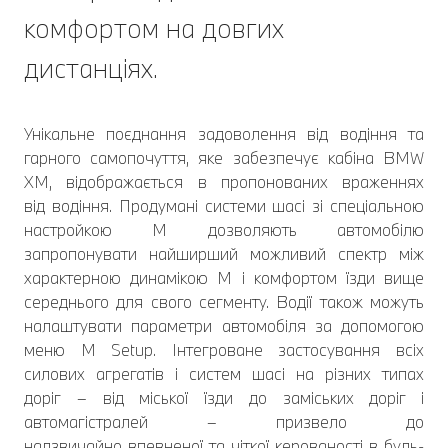
комфортом на довгих
дистанціях.
Унікальне поєднання задоволення від водіння та
гарного самопочуття, яке забезпечує кабіна BMW
XM, відображається в пропонованих враженнях
від водіння. Продумані системи шасі зі спеціальною
настройкою M дозволяють автомобілю
запропонувати найширший можливий спектр між
характерною динамікою M і комфортом їзди вище
середнього для свого сегменту. Водії також можуть
налаштувати параметри автомобіля за допомогою
меню M Setup. Інтегроване застосування всіх
силових агрегатів і систем шасі на різних типах
доріг – від міської їзди до заміських доріг і
автомагістралей – призвело до
надзвичайно впевненої та чіткої керованості в будь-