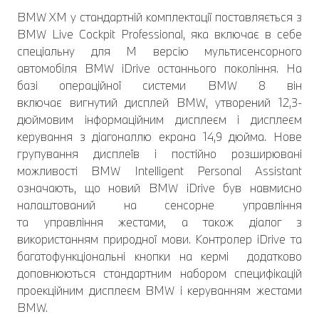
BMW XM у стандартній комплектації поставляється з
BMW Live Cockpit Professional, яка включає в себе
спеціальну для М версію мультисенсорного
автомобіля BMW iDrive останнього покоління. На
базі операційної системи BMW 8 він
включає вигнутий дисплей BMW, утворений 12,3-
дюймовим інформаційним дисплеєм і дисплеєм
керування з діагоналлю екрана 14,9 дюйма. Нове
групування дисплеїв і постійно розширювані
можливості BMW Intelligent Personal Assistant
означають, що новий BMW iDrive був навмисно
налаштований на сенсорне управління
та управління жестами, а також діалог з
використанням природної мови. Контролер iDrive та
багатофункціональні кнопки на кермі додатково
доповнюються стандартним набором специфікацій
проекційним дисплеєм BMW і керуванням жестами
BMW.