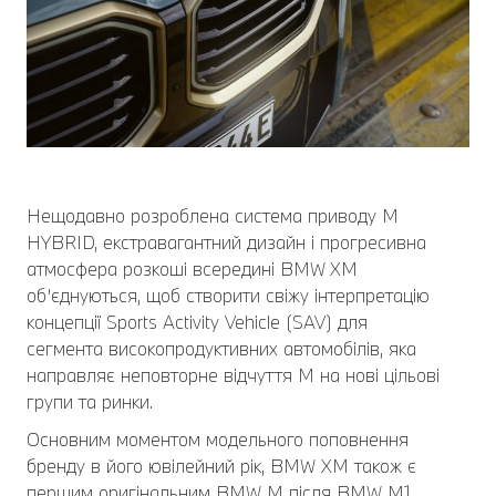
Нещодавно розроблена система приводу M
HYBRID, екстравагантний дизайн і прогресивна
атмосфера розкоші всередині BMW XM
об’єднуються, щоб створити свіжу інтерпретацію
концепції Sports Activity Vehicle (SAV) для
сегмента високопродуктивних автомобілів, яка
направляє неповторне відчуття M на нові цільові
групи та ринки.
Основним моментом модельного поповнення
бренду в його ювілейний рік, BMW XM також є
першим оригінальним BMW M після BMW M1.