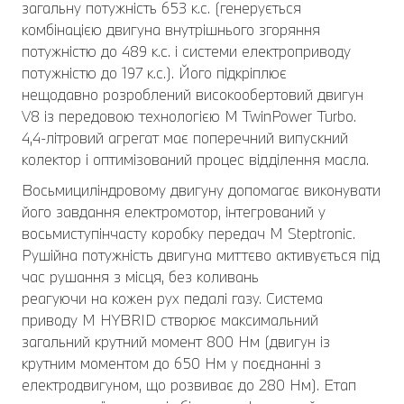
загальну потужність 653 к.с. (генерується
комбінацією двигуна внутрішнього згоряння
потужністю до 489 к.с. і системи електроприводу
потужністю до 197 к.с.). Його підкріплює
нещодавно розроблений високообертовий двигун
V8 із передовою технологією M TwinPower Turbo.
4,4-літровий агрегат має поперечний випускний
колектор і оптимізований процес відділення масла.
Восьмициліндровому двигуну допомагає виконувати
його завдання електромотор, інтегрований у
восьмиступінчасту коробку передач M Steptronic.
Рушійна потужність двигуна миттєво активується під
час рушання з місця, без коливань
реагуючи на кожен рух педалі газу. Система
приводу M HYBRID створює максимальний
загальний крутний момент 800 Нм (двигун із
крутним моментом до 650 Нм у поєднанні з
електродвигуном, що розвиває до 280 Нм). Етап