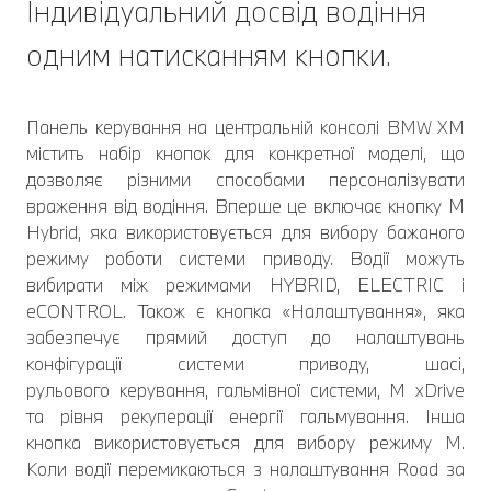
Індивідуальний досвід водіння
одним натисканням кнопки.
Панель керування на центральній консолі BMW XM
містить набір кнопок для конкретної моделі, що
дозволяє різними способами персоналізувати
враження від водіння. Вперше це включає кнопку M
Hybrid, яка використовується для вибору бажаного
режиму роботи системи приводу. Водії можуть
вибирати між режимами HYBRID, ELECTRIC і
eCONTROL. Також є кнопка «Налаштування», яка
забезпечує прямий доступ до налаштувань
конфігурації системи приводу, шасі,
рульового керування, гальмівної системи, M xDrive
та рівня рекуперації енергії гальмування. Інша
кнопка використовується для вибору режиму M.
Коли водії перемикаються з налаштування Road за