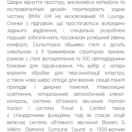
Щедре відчуття простору, високоякісні матеріали та
екстравагантний дизайн перетворюють задню
частину BMW XM на ексклюзивний M Lounge.
Спинки з підігрівом, що простягаються всередину
заднього відділення, і спеціально розроблені
подушки забезпечують пасажирам розкішний рівень
комфорту. Скульптурна обшивка стелі є досить
унікальною з її тривимірною структурою призми,
рамкою у стилі фотокріплення та 100 світлодіодними
блоками для підсвічування. На вибір є чотири
варіанти обробки для персоналізації інтер’єру,
а також нова шкіра Vintage для верхніх секцій панелі
приладів і дверних панелей. Навколишнє
освітлення, чотиризонний автоматичний клімат-
контроль, система об’ємного звучання Harman
Kardon і система Travel & Comfort також
є стандартними функціями, тоді як список опцій
включає систему об’ємного звучання Bowers &
Wilkins Diamond Surround Sound із 1500-ватним