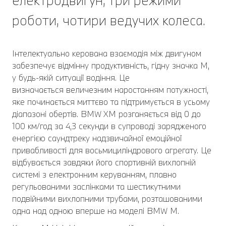
електродвигун, три режими
роботи, чотири ведучих колеса.
Інтелектуально керована взаємодія між двигуном
забезпечує відмінну продуктивність, гідну значка M,
у будь-якій ситуації водіння. Це
визначається величезним наростанням потужності,
яке починається миттєво та підтримується в усьому
діапазоні обертів. BMW XM розганяється від 0 до
100 км/год за 4,3 секунди в супроводі зарядженого
енергією саундтреку надзвичайної емоційної
привабливості для восьмициліндрового агрегату. Це
відбувається завдяки його спортивній вихлопній
системі з електронним керуванням, плавно
регульованими заслінками та шестикутними
подвійними вихлопними трубами, розташованими
одна над одною вперше на моделі BMW M.