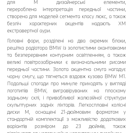
для М дизайнерські елементи,
перероблена інтерпретація передньої частини,
створена для моделей сегмента класу люкс, а також
безліч характерних акцентів надають XM
екстравертної аури.
Головні фари, розділені на два окремих блоки,
решітка радіатора BMW із золотистими окантовками
та безперервним контурним освітленням, а також
великі повітрозабірники є визначальними рисами
передньої частини. Золота акцентна смуга нагадує
чорну смугу, що тягнеться вздовж кузова BMW M1.
Подальші спогади про минуле приходять у вигляді
логотипів BMW, вигравіруваних на плоскому
задньому склі, і привабливої жалюзійної структури
скульптурних задніх ліхтарів. Легкосплавні колісні
диски M, оснащені 21-дюймовим форматом у
стандартній комплектації з можливістю додаткових
варіантів розміром до 23 дюймів, також