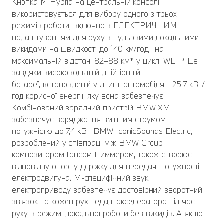
Кнопка M Hybrid на центральній консолі
використовується для вибору одного з трьох
режимів роботи, включно з ЕЛЕКТРИЧНИМ
налаштуванням для руху з нульовими локальними
викидами на швидкості до 140 км/год і на
максимальній відстані 82–88 км* у циклі WLTP. Це
завдяки високовольтній літій-іонній
батареї, встановленій у днищі автомобіля, і 25,7 кВт/
год корисної енергії, яку вона забезпечує.
Комбінований зарядний пристрій BMW XM
забезпечує заряджання змінним струмом
потужністю до 7,4 кВт. BMW IconicSounds Electric,
розроблений у співпраці між BMW Group і
композитором Гансом Циммером, також створює
відповідну опорну доріжку для передачі потужності
електродвигуна. М-специфічний звук
електроприводу забезпечує достовірний зворотний
зв'язок на кожен рух педалі акселератора під час
руху в режимі локальної роботи без викидів. А якщо