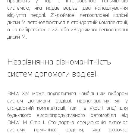
працюють у парі з інтегрованою гальмівною
системою, яка надає водієві два налаштування
відчуття педалі. 21-дюймові легкосплавні колісні
диски M встановлюються в стандартній комплектації,
а на вибір також є 22- або 23-дюймові легкосплавні
диски M.
Незрівнянна різноманітність
систем допомоги водієві.
BMW XM може похвалитися найбільшим вибором
систем допомоги водієві, пропонованих як у
стандартній комплектації, так і в якості опції для
будь-якого високопродуктивного автомобіля від
BMW M GmbH. Стандартна специфікація включає
систему помічника водіння, яка включає