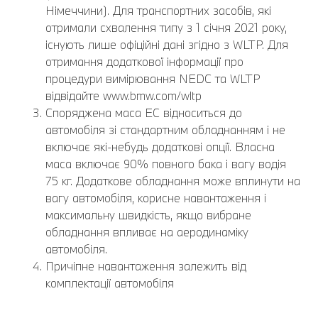
Німеччини). Для транспортних засобів, які
отримали схвалення типу з 1 січня 2021 року,
існують лише офіційні дані згідно з WLTP. Для
отримання додаткової інформації про
процедури вимірювання NEDC та WLTP
відвідайте www.bmw.com/wltp
Споряджена маса EC відноситься до
автомобіля зі стандартним обладнанням і не
включає які-небудь додаткові опції. Власна
маса включає 90% повного бака і вагу водія
75 кг. Додаткове обладнання може вплинути на
вагу автомобіля, корисне навантаження і
максимальну швидкість, якщо вибране
обладнання впливає на аеродинаміку
автомобіля.
Причіпне навантаження залежить від
комплектації автомобіля