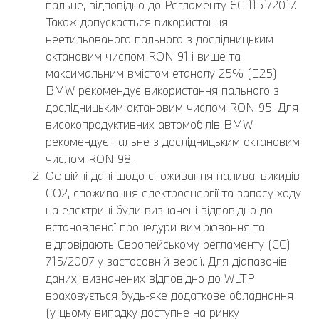
пальне, відповідно до Регламенту ЄС 1151/2017.
Також допускається використання
неетильованого пального з дослідницьким
октановим числом RON 91 і вище та
максимальним вмістом етанолу 25% (E25).
BMW рекомендує використання пального з
дослідницьким октановим числом RON 95. Для
високопродуктивних автомобілів BMW
рекомендує пальне з дослідницьким октановим
числом RON 98.
Офіційні дані щодо споживання палива, викидів
CO2, споживання електроенергії та запасу ходу
на електриці були визначені відповідно до
встановленої процедури вимірювання та
відповідають Європейському регламенту (ЄС)
715/2007 у застосовній версії. Для діапазонів
даних, визначених відповідно до WLTP
враховується будь-яке додаткове обладнання
(у цьому випадку доступне на ринку