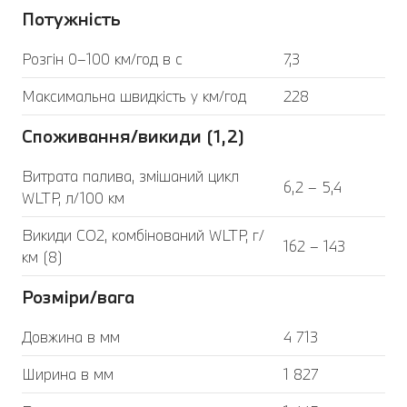
Потужність
Розгін 0–100 км/год в с
7,3
Максимальна швидкість у км/год
228
Споживання/викиди (1,2)
Витрата палива, змішаний цикл
6,2 – 5,4
WLTP, л/100 км
Викиди CO2, комбінований WLTP, г/
162 – 143
км (8)
Розміри/вага
Довжина в мм
4 713
Ширина в мм
1 827