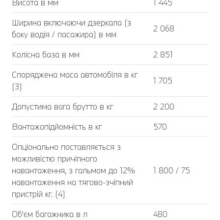
Висота в мм
1 445
Ширина включаючи дзеркала (з
2 068
боку водія / пасажира) в мм
Колісна база в мм
2 851
Споряджена маса автомобіля в кг
1 705
(3)
Допустима вага брутто в кг
2 200
Вантажопідйомність в кг
570
Опціонально поставляється з
можливістю причіпного
навантаження, з гальмом до 12%
1 800 / 75
навантаження на тягово-зчіпний
пристрій кг. (4)
Об'єм багажника в л
480