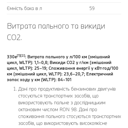
Ємність бака в л
59
Витрата пального та викиди
CO2.
[1][2]
330e
: Витрата пального у л/100 км (змішаний
цикл, WLTP): 1,1–0,8; Викиди CO2 у г/км (змішаний
цикл, WLTP): 25–19; Споживання енергії у кВт⋅год/100
км (змішаний цикл, WLTP): 23,6–20,7; Електричний
запас ходу у км (WLTP): 84–101
Дані про продуктивність бензинових двигунів
стосуються транспортних засобів, що
використовують пальне з дослідницьким
октановим числом RON 98. Дані про
споживання пального стосуються транспортних
засобів, що використовують високоякісне