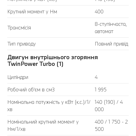
Крутний момент у Нм
400
8-ступінчаста,
Трансмісія
автомат
Тип приводу
Повний привід
Двигун внутрішнього згоряння
TwinPower Turbo (1)
Циліндри
4
Робочий об'єм в см3
1 995
Номінальна потужність у кВт (к.с.)/1/
140 (190) / 4
хв
000
Номінальний крутний момент у
400 / 1 750 - 2
Нм/1/хв
500