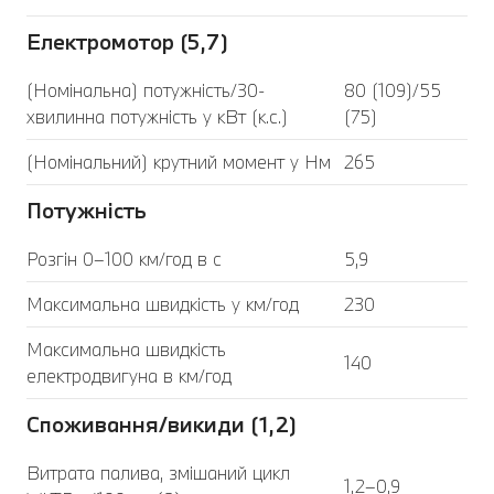
Електромотор (5,7)
(Номінальна) потужність/30-
80 (109)/55
хвилинна потужність у кВт (к.с.)
(75)
(Номінальний) крутний момент у Нм
265
Потужність
Розгін 0–100 км/год в с
5,9
Максимальна швидкість у км/год
230
Максимальна швидкість
140
електродвигуна в км/год
Споживання/викиди (1,2)
Витрата палива, змішаний цикл
1,2–0,9