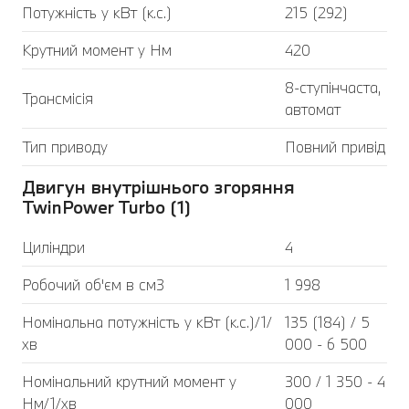
Потужність у кВт (к.с.)
215 (292)
Крутний момент у Нм
420
8-ступінчаста,
Трансмісія
автомат
Тип приводу
Повний привід
Двигун внутрішнього згоряння
TwinPower Turbo (1)
Циліндри
4
Робочий об'єм в см3
1 998
Номінальна потужність у кВт (к.с.)/1/
135 (184) / 5
хв
000 - 6 500
Номінальний крутний момент у
300 / 1 350 - 4
Нм/1/хв
000