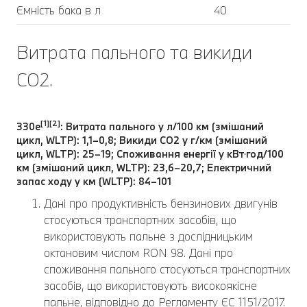
Ємність бака в л
40
Витрата пального та викиди
CO2.
[1][2]
330e
: Витрата пального у л/100 км (змішаний
цикл, WLTP): 1,1–0,8; Викиди CO2 у г/км (змішаний
цикл, WLTP): 25–19; Споживання енергії у кВт⋅год/100
км (змішаний цикл, WLTP): 23,6–20,7; Електричний
запас ходу у км (WLTP): 84–101
Дані про продуктивність бензинових двигунів
стосуються транспортних засобів, що
використовують пальне з дослідницьким
октановим числом RON 98. Дані про
споживання пального стосуються транспортних
засобів, що використовують високоякісне
пальне, відповідно до Регламенту ЄС 1151/2017.