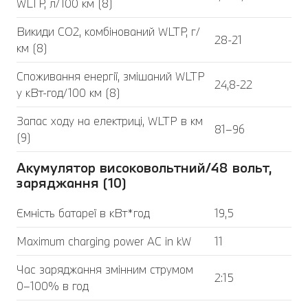
WLTP, л/100 км (8)
Викиди CO2, комбінований WLTP, г/
28-21
км (8)
Споживання енергії, змішаний WLTP
24,8-22
у кВт-год/100 км (8)
Запас ходу на електриці, WLTP в км
81–96
(9)
Акумулятор високовольтний/48 вольт,
заряджання (10)
Ємність батареї в кВт*год
19,5
Maximum charging power AC in kW
11
Час заряджання змінним струмом
2:15
0–100% в год