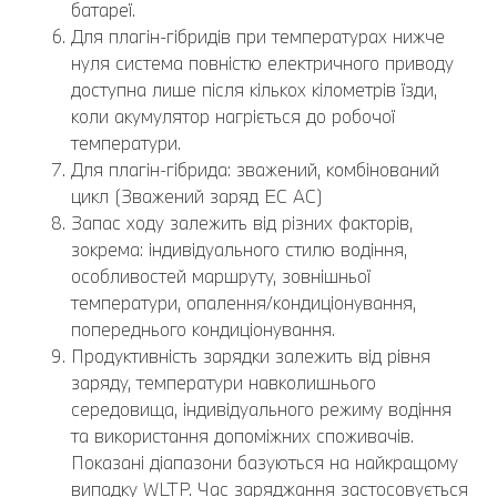
батареї.
Для плагін-гібридів при температурах нижче
нуля система повністю електричного приводу
доступна лише після кількох кілометрів їзди,
коли акумулятор нагріється до робочої
температури.
Для плагін-гібрида: зважений, комбінований
цикл (Зважений заряд EC AC)
Запас ходу залежить від різних факторів,
зокрема: індивідуального стилю водіння,
особливостей маршруту, зовнішньої
температури, опалення/кондиціонування,
попереднього кондиціонування.
Продуктивність зарядки залежить від рівня
заряду, температури навколишнього
середовища, індивідуального режиму водіння
та використання допоміжних споживачів.
Показані діапазони базуються на найкращому
випадку WLTP. Час заряджання застосовується