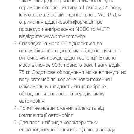
Німеччини). Для транспортних засобів, які
отримали схвалення типу з 1 січня 2021 року,
існують лише офіційні дані згідно з WLTP. Для
отримання додаткової інформації про
процедури вимірювання NEDC та WLTP
відвідайте www.bmw.com/wltp
Споряджена маса EC відноситься до
автомобіля зі стандартним обладнанням і не
включає які-небудь додаткові опції. Власна
маса включає 90% повного бака і вагу водія
75 кг. Додаткове обладнання може вплинути на
вагу автомобіля, корисне навантаження і
максимальну швидкість, якщо вибране
обладнання впливає на аеродинаміку
автомобіля.
Причіпне навантаження залежить від
комплектації автомобіля
Для плагін-гібридів характеристики
електродвигуна залежить від рівня заряду