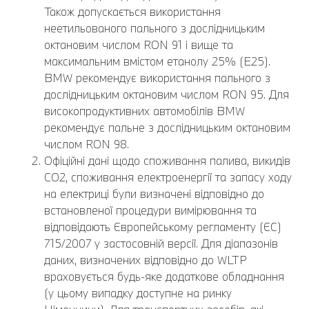
Також допускається використання
неетильованого пального з дослідницьким
октановим числом RON 91 і вище та
максимальним вмістом етанолу 25% (E25).
BMW рекомендує використання пального з
дослідницьким октановим числом RON 95. Для
високопродуктивних автомобілів BMW
рекомендує пальне з дослідницьким октановим
числом RON 98.
Офіційні дані щодо споживання палива, викидів
CO2, споживання електроенергії та запасу ходу
на електриці були визначені відповідно до
встановленої процедури вимірювання та
відповідають Європейському регламенту (ЄС)
715/2007 у застосовній версії. Для діапазонів
даних, визначених відповідно до WLTP
враховується будь-яке додаткове обладнання
(у цьому випадку доступне на ринку