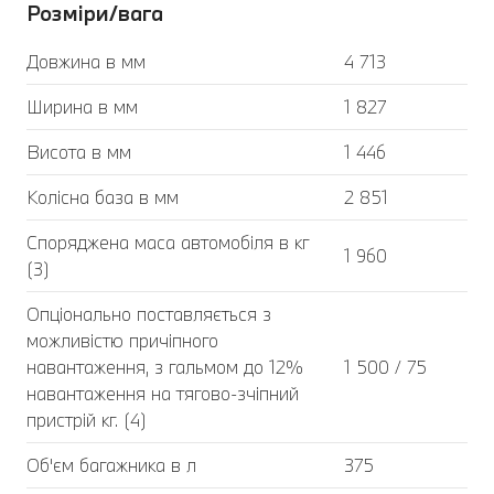
Розміри/вага
Довжина в мм
4 713
Ширина в мм
1 827
Висота в мм
1 446
Колісна база в мм
2 851
Споряджена маса автомобіля в кг
1 960
(3)
Опціонально поставляється з
можливістю причіпного
навантаження, з гальмом до 12%
1 500 / 75
навантаження на тягово-зчіпний
пристрій кг. (4)
Об'єм багажника в л
375