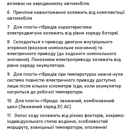
впливає на аеродинаміку автомобіля.
6 Причіпне навантаження залежить від комплектації
автомобіля
7 Для плагін-гібридів характеристики
електродвигуна залежить від рівня заряду батареї.
8 Складається з приводу двигуна внутрішнього
згоряння (вказане номінальне значення) та
електричного приводу (до заданого номінального
значення). Показники електроприводу залежать від
рівня заряду акумулятора.
9 Для плагін-гібридів при температурах нижче нуля
система повністю електричного приводу доступна
лише після кількох кілометрів їзди, коли акумулятор
нагріється до робочої температури.
10 Для плагін-гібрида: зважений, комбінований
цикл (Зважений заряд EC AC)
11 Запас ходу залежить від різних факторів, зокрема:
індивідуального стилю водіння, особливостей
маршруту, зовнішньої температури, опалення/