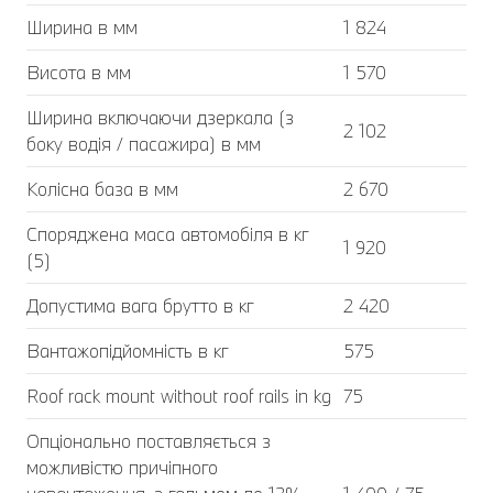
Ширина в мм
1 824
Висота в мм
1 570
Ширина включаючи дзеркала (з
2 102
боку водія / пасажира) в мм
Колісна база в мм
2 670
Споряджена маса автомобіля в кг
1 920
(5)
Допустима вага брутто в кг
2 420
Вантажопідйомність в кг
575
Roof rack mount without roof rails in kg
75
Опціонально поставляється з
можливістю причіпного