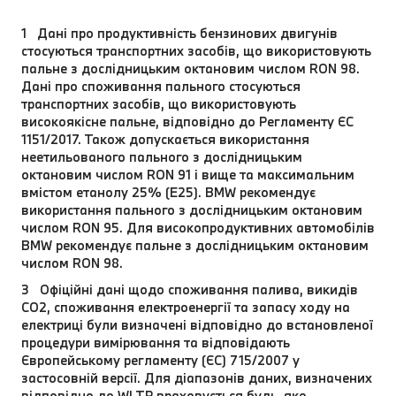
1 Дані про продуктивність бензинових двигунів
стосуються транспортних засобів, що використовують
пальне з дослідницьким октановим числом RON 98.
Дані про споживання пального стосуються
транспортних засобів, що використовують
високоякісне пальне, відповідно до Регламенту ЄС
1151/2017. Також допускається використання
неетильованого пального з дослідницьким
октановим числом RON 91 і вище та максимальним
вмістом етанолу 25% (E25). BMW рекомендує
використання пального з дослідницьким октановим
числом RON 95. Для високопродуктивних автомобілів
BMW рекомендує пальне з дослідницьким октановим
числом RON 98.
3 Офіційні дані щодо споживання палива, викидів
CO2, споживання електроенергії та запасу ходу на
електриці були визначені відповідно до встановленої
процедури вимірювання та відповідають
Європейському регламенту (ЄС) 715/2007 у
застосовній версії. Для діапазонів даних, визначених
відповідно до WLTP враховується будь-яке