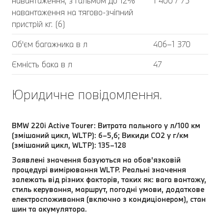
навантаження, з гальмом до 12%
1 400 / 75
навантаження на тягово-зчіпний
пристрій кг. (6)
Об'єм багажника в л
406–1 370
Ємність бака в л
47
Юридичне повідомлення.
BMW 220i Active Tourer: Витрата пального у л/100 км
(змішаний цикл, WLTP): 6–5,6; Викиди СО2 у г/км
(змішаний цикл, WLTP): 135–128
Заявлені значення базуються на обов'язковій
процедурі вимірювання WLTP. Реальні значення
залежать від різних факторів, таких як: вага вантажу,
стиль керування, маршрут, погодні умови, додаткове
електроспоживання (включно з кондиціонером), стан
шин та акумулятора.