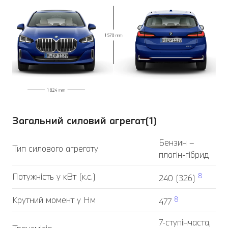
Загальний силовий агрегат(1)
Бензин –
Тип силового агрегату
плагін-гібрид
Потужність у кВт (к.с.)
8
240 (326)
Крутний момент у Нм
8
477
7-ступінчаста,