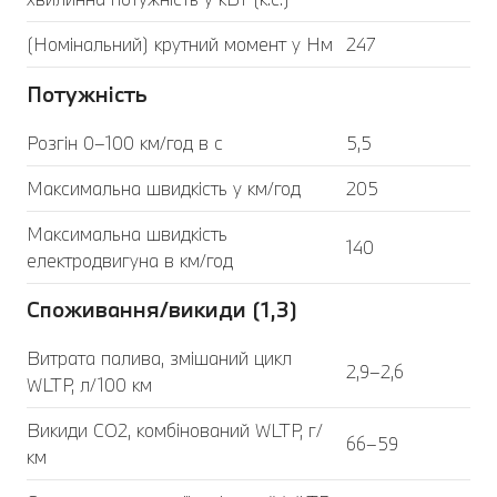
(Номінальний) крутний момент у Нм
247
Потужність
Розгін 0–100 км/год в с
5,5
Максимальна швидкість у км/год
205
Максимальна швидкість
140
електродвигуна в км/год
Споживання/викиди (1,3)
Витрата палива, змішаний цикл
2,9–2,6
WLTP, л/100 км
Викиди CO2, комбінований WLTP, г/
66–59
км