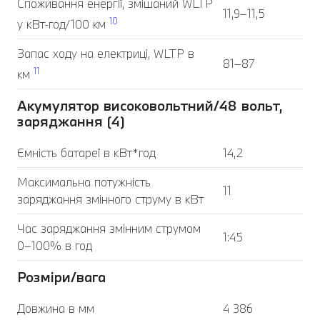
Споживання енергії, змішаний WLTP
11,9–11,5
10
у кВт-год/100 км
Запас ходу на електриці, WLTP в
81–87
11
км
Акумулятор високовольтний/48 вольт,
заряджання (4)
Ємність батареї в кВт*год
14,2
Максимальна потужність
11
заряджання змінного струму в кВт
Час заряджання змінним струмом
1:45
0–100% в год
Розміри/вага
Довжина в мм
4 386