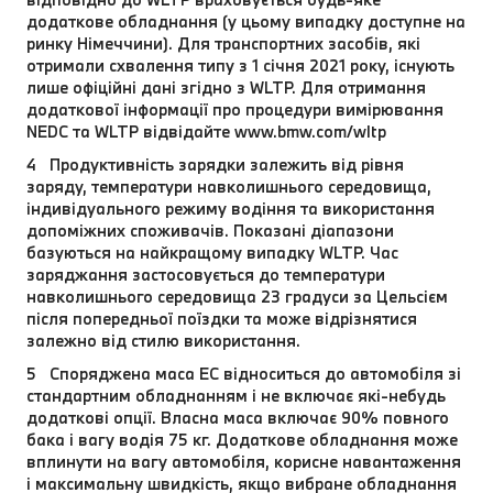
додаткове обладнання (у цьому випадку доступне на
ринку Німеччини). Для транспортних засобів, які
отримали схвалення типу з 1 січня 2021 року, існують
лише офіційні дані згідно з WLTP. Для отримання
додаткової інформації про процедури вимірювання
NEDC та WLTP відвідайте www.bmw.com/wltp
4 Продуктивність зарядки залежить від рівня
заряду, температури навколишнього середовища,
індивідуального режиму водіння та використання
допоміжних споживачів. Показані діапазони
базуються на найкращому випадку WLTP. Час
заряджання застосовується до температури
навколишнього середовища 23 градуси за Цельсієм
після попередньої поїздки та може відрізнятися
залежно від стилю використання.
5 Споряджена маса EC відноситься до автомобіля зі
стандартним обладнанням і не включає які-небудь
додаткові опції. Власна маса включає 90% повного
бака і вагу водія 75 кг. Додаткове обладнання може
вплинути на вагу автомобіля, корисне навантаження
і максимальну швидкість, якщо вибране обладнання