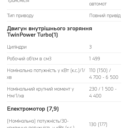
Трансмісія
автомат
Тип приводу
Повний привід
Двигун внутрішнього згоряння
TwinPower Turbo(1)
Циліндри
3
Робочий об'єм в см3
1 499
Номінальна потужність у кВт (к.с.)/1/
110 (150) /
хв
4 700 - 6 500
Номінальний крутний момент у
230 / 1 500 -
Нм/1/хв
4 400
Електромотор (7,9)
(Номінальна) потужність/30-
130 (177)
хвилинна потужність у кВт (к.с.)