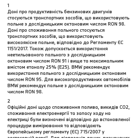
1
Дані про продуктивність бензинових двигунів
стосуються транспортних засобів, що використовують
пальне з дослідницьким октановим числом RON 98.
Дані про споживання пального стосуються
транспортних засобів, що використовують
високоякісне пальне, відповідно до Регламенту ЄС
1151/2017. Також допускається використання
неетильованого пального з дослідницьким
октановим числом RON 91 і вище та максимальним
вмістом етанолу 25% (E25). BMW рекомендує
використання пального з дослідницьким октановим
числом RON 95. Для високопродуктивних автомобілів
BMW рекомендує пальне з дослідницьким октановим
числом RON 98.
2
Офіційні дані щодо споживання палива, викидів CO2,
споживання електроенергії та запасу ходу на
електриці були визначені відповідно до встановленої
процедури вимірювання та відповідають
Європейському регламенту (ЄС) 715/2007 у
застосовній версії. Для діапазонів даних, визначених