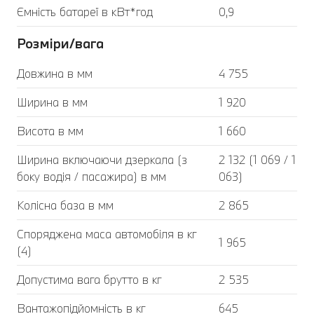
Ємність батареї в кВт*год
0,9
Розміри/вага
Довжина в мм
4 755
Ширина в мм
1 920
Висота в мм
1 660
Ширина включаючи дзеркала (з
2 132 (1 069 / 1
боку водія / пасажира) в мм
063)
Колісна база в мм
2 865
Споряджена маса автомобіля в кг
1 965
(4)
Допустима вага брутто в кг
2 535
Вантажопідйомність в кг
645