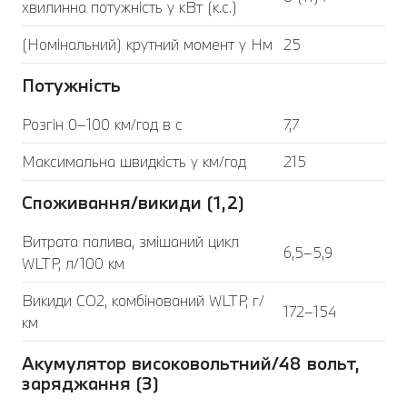
хвилинна потужність у кВт (к.с.)
(Номінальний) крутний момент у Нм
25
Потужність
Розгін 0–100 км/год в с
7,7
Максимальна швидкість у км/год
215
Споживання/викиди (1,2)
Витрата палива, змішаний цикл
6,5–5,9
WLTP, л/100 км
Викиди CO2, комбінований WLTP, г/
172–154
км
Акумулятор високовольтний/48 вольт,
заряджання (3)