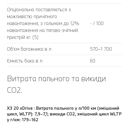
Опціонально поставляється з
можливістю причіпного
навантаження, з гальмом до 12%
- / 100
навантаження на тягово-зчіпний
пристрій кг. (5)
Об'єм багажника в л
570–1 700
Ємність бака в л
60
Витрата пального та викиди
CO2.
X3 20 xDrive : Витрата пального у л/100 км (змішаний
цикл, WLTP): 7,9–7,1; викиди CO2, змішаний цикл WLTP
у г/км: 179–162