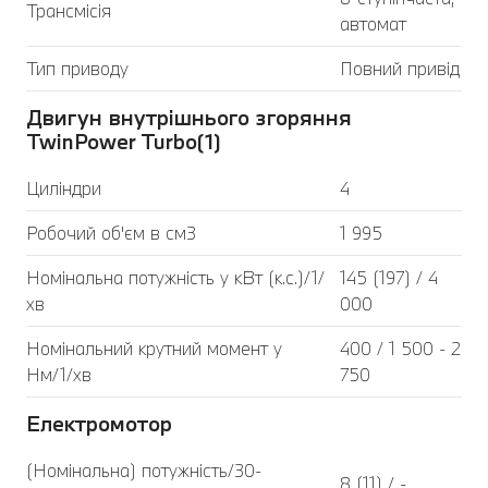
Трансмісія
автомат
Тип приводу
Повний привід
Двигун внутрішнього згоряння
TwinPower Turbo(1)
Циліндри
4
Робочий об'єм в см3
1 995
Номінальна потужність у кВт (к.с.)/1/
145 (197) / 4
хв
000
Номінальний крутний момент у
400 / 1 500 - 2
Нм/1/хв
750
Електромотор
(Номінальна) потужність/30-
8 (11) / -