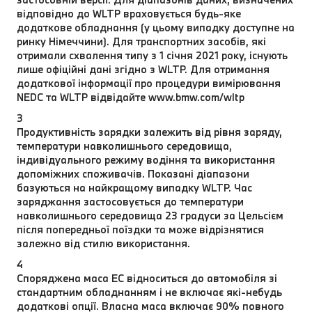
відповідно до WLTP враховується будь-яке
додаткове обладнання (у цьому випадку доступне на
ринку Німеччини). Для транспортних засобів, які
отримали схвалення типу з 1 січня 2021 року, існують
лише офіційні дані згідно з WLTP. Для отримання
додаткової інформації про процедури вимірювання
NEDC та WLTP відвідайте www.bmw.com/wltp
3
Продуктивність зарядки залежить від рівня заряду,
температури навколишнього середовища,
індивідуального режиму водіння та використання
допоміжних споживачів. Показані діапазони
базуються на найкращому випадку WLTP. Час
заряджання застосовується до температури
навколишнього середовища 23 градуси за Цельсієм
після попередньої поїздки та може відрізнятися
залежно від стилю використання.
4
Споряджена маса EC відноситься до автомобіля зі
стандартним обладнанням і не включає які-небудь
додаткові опції. Власна маса включає 90% повного