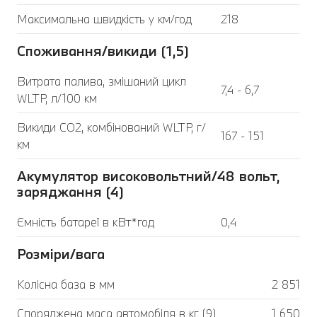
Максимальна швидкість у км/год
218
Споживання/викиди (1,5)
Витрата палива, змішаний цикл
7,4 - 6,7
WLTP, л/100 км
Викиди CO2, комбінований WLTP, г/
167 - 151
км
Акумулятор високовольтний/48 вольт,
заряджання (4)
Ємність батареї в кВт*год
0,4
Розміри/вага
Колісна база в мм
2 851
Споряджена маса автомобіля в кг (9)
1 650