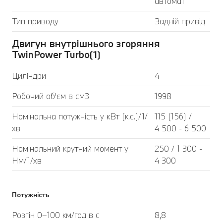
автомат
Тип приводу
Задній привід
Двигун внутрішнього згоряння
TwinPower Turbo(1)
Циліндри
4
Робочий об'єм в см3
1998
Номінальна потужність у кВт (к.с.)/1/
115 (156) /
хв
4 500 - 6 500
Номінальний крутний момент у
250 / 1 300 -
Нм/1/хв
4 300
Потужність
Розгін 0–100 км/год в с
8,8