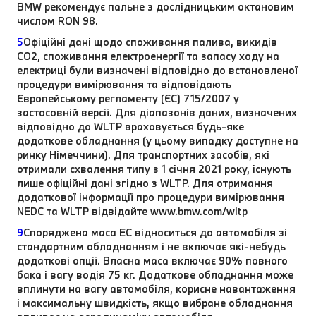
BMW рекомендує пальне з дослідницьким октановим
числом RON 98.
5
Офіційні дані щодо споживання палива, викидів
CO2, споживання електроенергії та запасу ходу на
електриці були визначені відповідно до встановленої
процедури вимірювання та відповідають
Європейському регламенту (ЄС) 715/2007 у
застосовній версії. Для діапазонів даних, визначених
відповідно до WLTP враховується будь-яке
додаткове обладнання (у цьому випадку доступне на
ринку Німеччини). Для транспортних засобів, які
отримали схвалення типу з 1 січня 2021 року, існують
лише офіційні дані згідно з WLTP. Для отримання
додаткової інформації про процедури вимірювання
NEDC та WLTP відвідайте www.bmw.com/wltp
9
Споряджена маса EC відноситься до автомобіля зі
стандартним обладнанням і не включає які-небудь
додаткові опції. Власна маса включає 90% повного
бака і вагу водія 75 кг. Додаткове обладнання може
вплинути на вагу автомобіля, корисне навантаження
і максимальну швидкість, якщо вибране обладнання