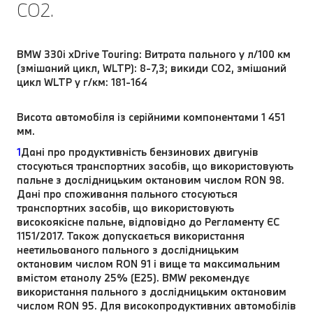
CO2.
BMW 330i xDrive Touring: Витрата пального у л/100 км
(змішаний цикл, WLTP): 8-7,3; викиди CO2, змішаний
цикл WLTP у г/км: 181-164
Висота автомобіля із серійними компонентами 1 451
мм.
1
Дані про продуктивність бензинових двигунів
стосуються транспортних засобів, що використовують
пальне з дослідницьким октановим числом RON 98.
Дані про споживання пального стосуються
транспортних засобів, що використовують
високоякісне пальне, відповідно до Регламенту ЄС
1151/2017. Також допускається використання
неетильованого пального з дослідницьким
октановим числом RON 91 і вище та максимальним
вмістом етанолу 25% (E25). BMW рекомендує
використання пального з дослідницьким октановим
числом RON 95. Для високопродуктивних автомобілів