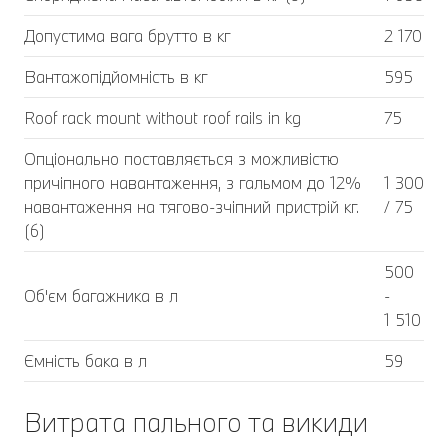
Допустима вага брутто в кг
2 170
Вантажопідйомність в кг
595
Roof rack mount without roof rails in kg
75
Опціонально поставляється з можливістю
причіпного навантаження, з гальмом до 12%
1 300
навантаження на тягово-зчіпний пристрій кг.
/ 75
(6)
500
Об'єм багажника в л
-
1 510
Ємність бака в л
59
Витрата пального та викиди