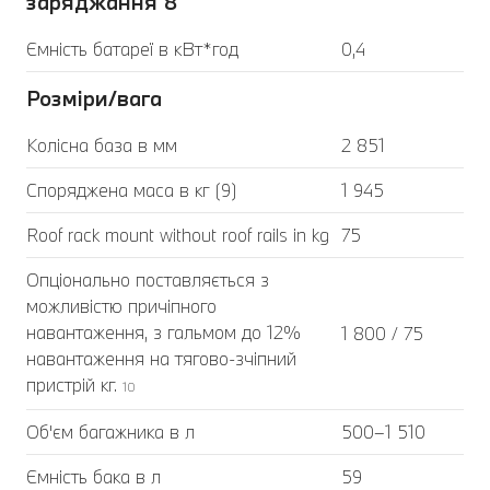
заряджання 8
Ємність батареї в кВт*год
0,4
Розміри/вага
Колісна база в мм
2 851
Споряджена маса в кг (9)
1 945
Roof rack mount without roof rails in kg
75
Опціонально поставляється з
можливістю причіпного
навантаження, з гальмом до 12%
1 800 / 75
навантаження на тягово-зчіпний
пристрій кг.
10
Об'єм багажника в л
500–1 510
Ємність бака в л
59