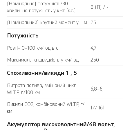
(Номінальна) потужність/30-
8 (11) / -
хвилинна потужність у кВт (к.с.)
(Номінальний) крутний момент у Нм
25
Потужність
Розгін 0–100 км/год в с
4,7
Максимальна швидкість у км/год
250
Споживання/викиди 1 , 5
Витрата палива, змішаний цикл
6,8–6,1
WLTP, л/100 км
Викиди CO2, комбінований WLTP, г/
177-161
км
Акумулятор високовольтний/48 вольт,