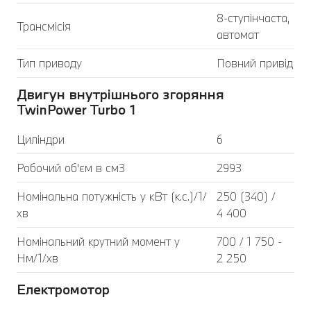
8-ступінчаста,
Трансмісія
автомат
Тип приводу
Повний привід
Двигун внутрішнього згоряння
TwinPower Turbo 1
Циліндри
6
Робочий об'єм в см3
2993
Номінальна потужність у кВт (к.с.)/1/
250 (340) /
хв
4 400
Номінальний крутний момент у
700 / 1 750 -
Нм/1/хв
2 250
Електромотор