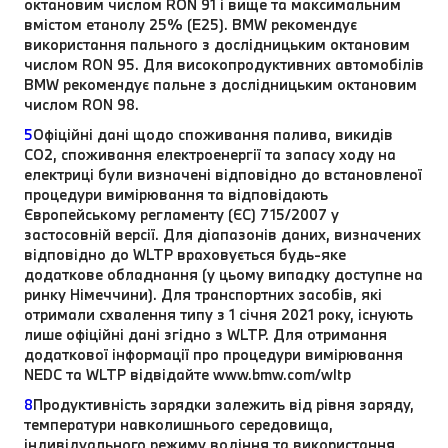
октановим числом RON 91 і вище та максимальним
вмістом етанолу 25% (E25). BMW рекомендує
використання пального з дослідницьким октановим
числом RON 95. Для високопродуктивних автомобілів
BMW рекомендує пальне з дослідницьким октановим
числом RON 98.
5
Офіційні дані щодо споживання палива, викидів
CO2, споживання електроенергії та запасу ходу на
електриці були визначені відповідно до встановленої
процедури вимірювання та відповідають
Європейському регламенту (ЄС) 715/2007 у
застосовній версії. Для діапазонів даних, визначених
відповідно до WLTP враховується будь-яке
додаткове обладнання (у цьому випадку доступне на
ринку Німеччини). Для транспортних засобів, які
отримали схвалення типу з 1 січня 2021 року, існують
лише офіційні дані згідно з WLTP. Для отримання
додаткової інформації про процедури вимірювання
NEDC та WLTP відвідайте www.bmw.com/wltp
8
Продуктивність зарядки залежить від рівня заряду,
температури навколишнього середовища,
індивідуального режиму водіння та використання