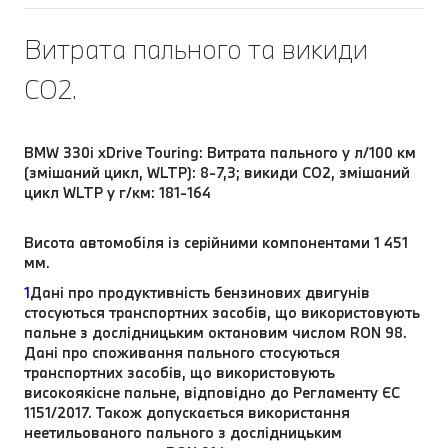
Витрата пального та викиди
CO2.
BMW 330i xDrive Touring: Витрата пального у л/100 км
(змішаний цикл, WLTP): 8-7,3; викиди CO2, змішаний
цикл WLTP у г/км: 181-164
Висота автомобіля із серійними компонентами 1 451
мм.
1
Дані про продуктивність бензинових двигунів
стосуються транспортних засобів, що використовують
пальне з дослідницьким октановим числом RON 98.
Дані про споживання пального стосуються
транспортних засобів, що використовують
високоякісне пальне, відповідно до Регламенту ЄС
1151/2017. Також допускається використання
неетильованого пального з дослідницьким