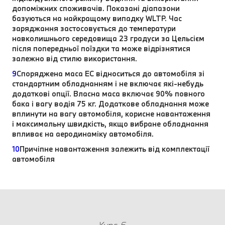
допоміжних споживачів. Показані діапазони
базуються на найкращому випадку WLTP. Час
заряджання застосовується до температури
навколишнього середовища 23 градуси за Цельсієм
після попередньої поїздки та може відрізнятися
залежно від стилю використання.
9
Споряджена маса EC відноситься до автомобіля зі
стандартним обладнанням і не включає які-небудь
додаткові опції. Власна маса включає 90% повного
бака і вагу водія 75 кг. Додаткове обладнання може
вплинути на вагу автомобіля, корисне навантаження
і максимальну швидкість, якщо вибране обладнання
впливає на аеродинаміку автомобіля.
10
Причіпне навантаження залежить від комплектації
автомобіля