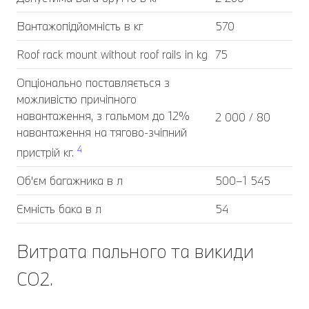
Вантажопідйомність в кг
570
Roof rack mount without roof rails in kg
75
Опціонально поставляється з
можливістю причіпного
навантаження, з гальмом до 12%
2 000 / 80
навантаження на тягово-зчіпний
4
пристрій кг.
Об'єм багажника в л
500–1 545
Ємність бака в л
54
Витрата пального та викиди
CO2.