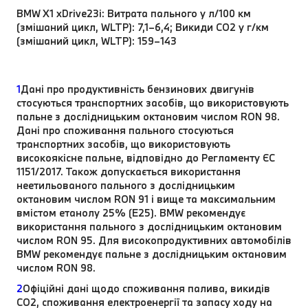
BMW X1 xDrive23i: Витрата пального у л/100 км
(змішаний цикл, WLTP): 7,1–6,4; Викиди CO2 у г/км
(змішаний цикл, WLTP): 159–143
1
Дані про продуктивність бензинових двигунів
стосуються транспортних засобів, що використовують
пальне з дослідницьким октановим числом RON 98.
Дані про споживання пального стосуються
транспортних засобів, що використовують
високоякісне пальне, відповідно до Регламенту ЄС
1151/2017. Також допускається використання
неетильованого пального з дослідницьким
октановим числом RON 91 і вище та максимальним
вмістом етанолу 25% (E25). BMW рекомендує
використання пального з дослідницьким октановим
числом RON 95. Для високопродуктивних автомобілів
BMW рекомендує пальне з дослідницьким октановим
числом RON 98.
2
Офіційні дані щодо споживання палива, викидів
CO2, споживання електроенергії та запасу ходу на