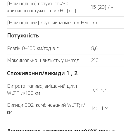
(Номінальна) потужність/30-
15 (20) / -
хвилинна потужність у кВт (к.с.)
(Номінальний) крутний момент у Нм
55
Потужність
Розгін 0–100 км/год в с
8,6
Максимальна швидкість у км/год
210
Споживання/викиди 1 , 2
Витрата палива, змішаний цикл
5,3–4,7
WLTP, л/100 км
Викиди CO2, комбінований WLTP, г/
140–124
км
Акумулятор високовольтний/48 вольт,