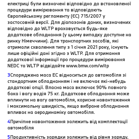
електриці були визначені відповідно до встановленої
процедури вимірювання та відповідають
Європейському регламенту (ЄС) 715/2007 у
застосовній версії. Для діапазонів даних, визначених
відповідно до WLTP враховується будь-яке
додаткове обладнання (у цьому випадку доступне на
ринку Німеччини). Для транспортних засобів, які
отримали схвалення типу з 1 січня 2021 року, існують
лише офіційні дані згідно з WLTP. Для отримання
додаткової інформації про процедури вимірювання
NEDC та WLTP відвідайте www.bmw.com/wltp
3
Споряджена маса EC відноситься до автомобіля зі
стандартним обладнанням і не включає які-небудь
додаткові опції. Власна маса включає 90% повного
бака і вагу водія 75 кг. Додаткове обладнання може
вплинути на вагу автомобіля, корисне навантаження
і максимальну швидкість, якщо вибране обладнання
впливає на аеродинаміку автомобіля.
4
Причіпне навантаження залежить від комплектації
автомобіля
5
Продуктивність зарядки залежить від рівня заряду,