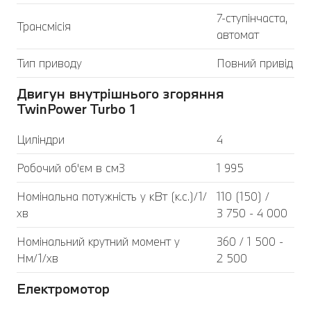
7-ступінчаста,
Трансмісія
автомат
Тип приводу
Повний привід
Двигун внутрішнього згоряння
TwinPower Turbo 1
Циліндри
4
Робочий об'єм в см3
1 995
Номінальна потужність у кВт (к.с.)/1/
110 (150) /
хв
3 750 - 4 000
Номінальний крутний момент у
360 / 1 500 -
Нм/1/хв
2 500
Електромотор