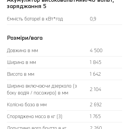
заряджання 5
Ємність батареї в кВт*год
0,9
Розміри/вага
Довжина в мм
4 500
Ширина в мм
1 845
Висота в мм
1 642
Ширина включаючи дзеркала (з
2 104
боку водія / пасажира) в мм
Колісна база в мм
2 692
Споряджена маса в кг (3)
1 765
Допустима вага брутто в кг
2 260