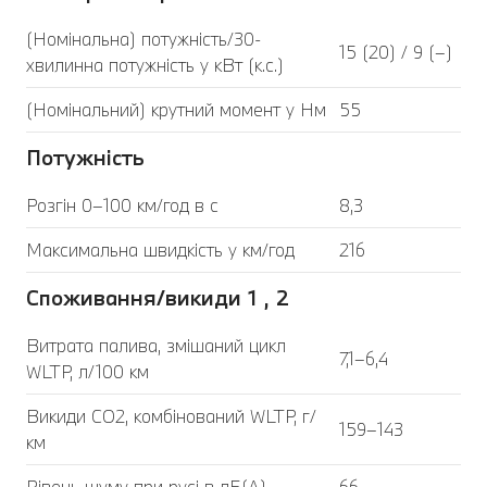
(Номінальна) потужність/30-
15 (20) / 9 (–)
хвилинна потужність у кВт (к.с.)
(Номінальний) крутний момент у Нм
55
Потужність
Розгін 0–100 км/год в с
8,3
Максимальна швидкість у км/год
216
Споживання/викиди 1 , 2
Витрата палива, змішаний цикл
7,1–6,4
WLTP, л/100 км
Викиди CO2, комбінований WLTP, г/
159–143
км
Рівень шуму при русі в дБ(А)
66