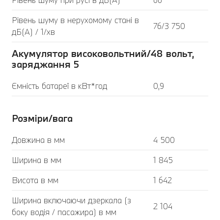
Рівень шуму в нерухомому стані в
76/3 750
дБ(А) / 1/хв
Акумулятор високовольтний/48 вольт,
заряджання 5
Ємність батареї в кВт*год
0,9
Розміри/вага
Довжина в мм
4 500
Ширина в мм
1 845
Висота в мм
1 642
Ширина включаючи дзеркала (з
2 104
боку водія / пасажира) в мм