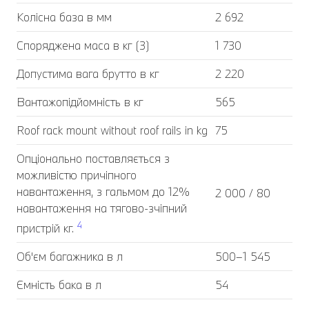
Колісна база в мм
2 692
Споряджена маса в кг (3)
1 730
Допустима вага брутто в кг
2 220
Вантажопідйомність в кг
565
Roof rack mount without roof rails in kg
75
Опціонально поставляється з
можливістю причіпного
навантаження, з гальмом до 12%
2 000 / 80
навантаження на тягово-зчіпний
4
пристрій кг.
Об'єм багажника в л
500–1 545
Ємність бака в л
54