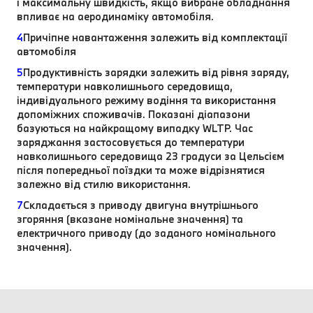
і максимальну швидкість, якщо вибране обладнання
впливає на аеродинаміку автомобіля.
4
Причіпне навантаження залежить від комплектації
автомобіля
5
Продуктивність зарядки залежить від рівня заряду,
температури навколишнього середовища,
індивідуального режиму водіння та використання
допоміжних споживачів. Показані діапазони
базуються на найкращому випадку WLTP. Час
заряджання застосовується до температури
навколишнього середовища 23 градуси за Цельсієм
після попередньої поїздки та може відрізнятися
залежно від стилю використання.
7
Складається з приводу двигуна внутрішнього
згоряння (вказане номінальне значення) та
електричного приводу (до заданого номінального
значення).