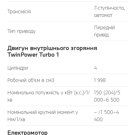
7-ступінчаста,
Трансмісія
автомат
Передній
Тип приводу
привід
Двигун внутрішнього згоряння
TwinPower Turbo 1
Циліндри
4
Робочий об'єм в см3
1 998
Номінальна потужність у кВт (к.с.)/1/
150 (204)/5
хв
000–6 500
Номінальний крутний момент у
– /1 500–4
Нм/1/хв
400
Електромотор