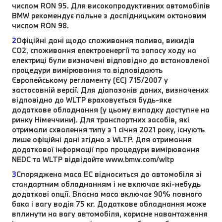
числом RON 95. Для високопродуктивних автомобілів
BMW рекомендує пальне з дослідницьким октановим
числом RON 98.
2
Офіційні дані щодо споживання палива, викидів
CO2, споживання електроенергії та запасу ходу на
електриці були визначені відповідно до встановленої
процедури вимірювання та відповідають
Європейському регламенту (ЄС) 715/2007 у
застосовній версії. Для діапазонів даних, визначених
відповідно до WLTP враховується будь-яке
додаткове обладнання (у цьому випадку доступне на
ринку Німеччини). Для транспортних засобів, які
отримали схвалення типу з 1 січня 2021 року, існують
лише офіційні дані згідно з WLTP. Для отримання
додаткової інформації про процедури вимірювання
NEDC та WLTP відвідайте www.bmw.com/wltp
3
Споряджена маса EC відноситься до автомобіля зі
стандартним обладнанням і не включає які-небудь
додаткові опції. Власна маса включає 90% повного
бака і вагу водія 75 кг. Додаткове обладнання може
вплинути на вагу автомобіля, корисне навантаження