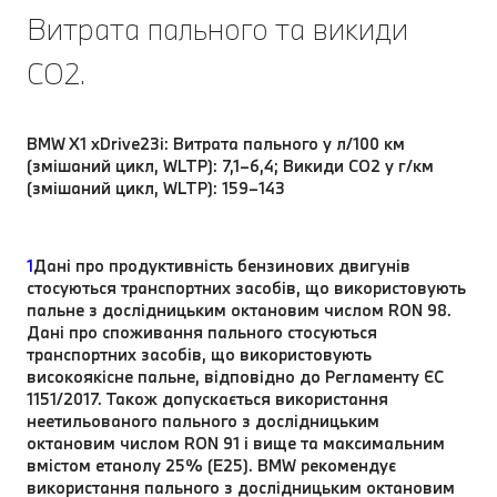
Витрата пального та викиди
CO2.
BMW X1 xDrive23i: Витрата пального у л/100 км
(змішаний цикл, WLTP): 7,1–6,4; Викиди CO2 у г/км
(змішаний цикл, WLTP): 159–143
1
Дані про продуктивність бензинових двигунів
стосуються транспортних засобів, що використовують
пальне з дослідницьким октановим числом RON 98.
Дані про споживання пального стосуються
транспортних засобів, що використовують
високоякісне пальне, відповідно до Регламенту ЄС
1151/2017. Також допускається використання
неетильованого пального з дослідницьким
октановим числом RON 91 і вище та максимальним
вмістом етанолу 25% (E25). BMW рекомендує
використання пального з дослідницьким октановим