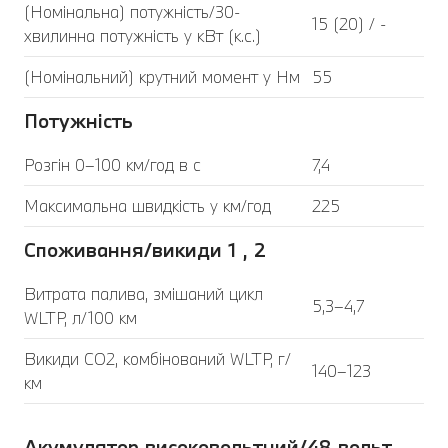
(Номінальна) потужність/30-
15 (20) / -
хвилинна потужність у кВт (к.с.)
(Номінальний) крутний момент у Нм
55
Потужність
Розгін 0–100 км/год в с
7,4
Максимальна швидкість у км/год
225
Споживання/викиди 1 , 2
Витрата палива, змішаний цикл
5,3–4,7
WLTP, л/100 км
Викиди CO2, комбінований WLTP, г/
140–123
км
Акумулятор високовольтний/48 вольт,