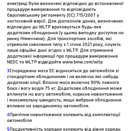
електриці були визначені відповідно до встановленої
процедури вимірювання та відповідають
Європейському регламенту (ЄС) 715/2007 у
застосовній версії. Для діапазонів даних, визначених
відповідно до WLTP враховується будь-яке
додаткове обладнання (у цьому випадку доступне на
ринку Німеччини). Для транспортних засобів, які
отримали схвалення типу з 1 січня 2021 року, існують
лише офіційні дані згідно з WLTP. Для отримання
додаткової інформації про процедури вимірювання
NEDC та WLTP відвідайте www.bmw.com/wltp
3
Споряджена маса EC відноситься до автомобіля зі
стандартним обладнанням і не включає які-небудь
додаткові опції. Власна маса включає 90% повного
бака і вагу водія 75 кг. Додаткове обладнання може
вплинути на вагу автомобіля, корисне навантаження
і максимальну швидкість, якщо вибране обладнання
впливає на аеродинаміку автомобіля.
4
Причіпне навантаження залежить від комплектації
автомобіля
5
Продуктивність зарядки залежить від рівня заряду,