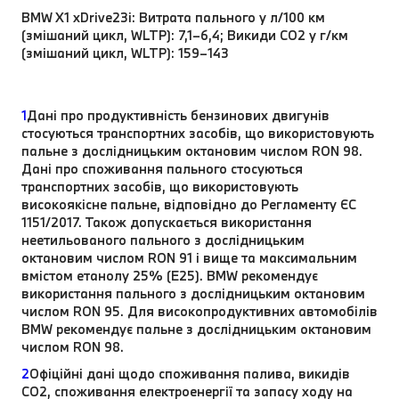
BMW X1 xDrive23i: Витрата пального у л/100 км
(змішаний цикл, WLTP): 7,1–6,4; Викиди CO2 у г/км
(змішаний цикл, WLTP): 159–143
1
Дані про продуктивність бензинових двигунів
стосуються транспортних засобів, що використовують
пальне з дослідницьким октановим числом RON 98.
Дані про споживання пального стосуються
транспортних засобів, що використовують
високоякісне пальне, відповідно до Регламенту ЄС
1151/2017. Також допускається використання
неетильованого пального з дослідницьким
октановим числом RON 91 і вище та максимальним
вмістом етанолу 25% (E25). BMW рекомендує
використання пального з дослідницьким октановим
числом RON 95. Для високопродуктивних автомобілів
BMW рекомендує пальне з дослідницьким октановим
числом RON 98.
2
Офіційні дані щодо споживання палива, викидів
CO2, споживання електроенергії та запасу ходу на