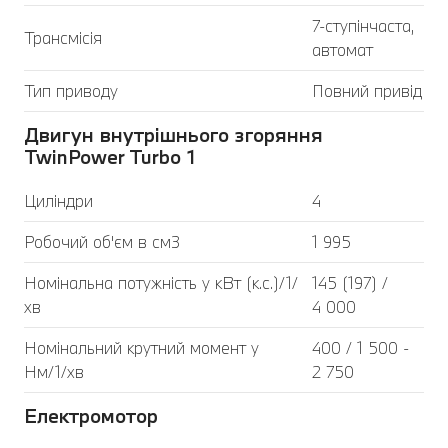
7-ступінчаста,
Трансмісія
автомат
Тип приводу
Повний привід
Двигун внутрішнього згоряння
TwinPower Turbo 1
Циліндри
4
Робочий об'єм в см3
1 995
Номінальна потужність у кВт (к.с.)/1/
145 (197) /
хв
4 000
Номінальний крутний момент у
400 / 1 500 -
Нм/1/хв
2 750
Електромотор