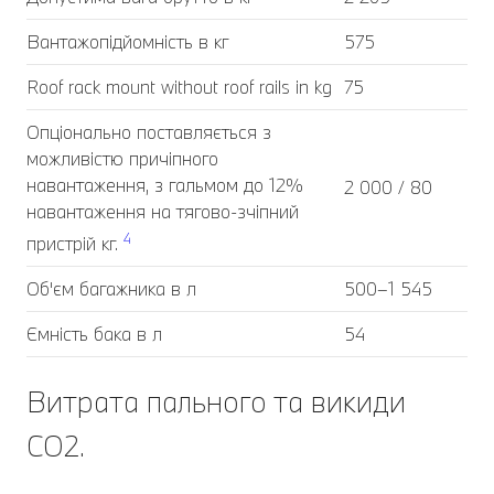
Вантажопідйомність в кг
575
Roof rack mount without roof rails in kg
75
Опціонально поставляється з
можливістю причіпного
навантаження, з гальмом до 12%
2 000 / 80
навантаження на тягово-зчіпний
4
пристрій кг.
Об'єм багажника в л
500–1 545
Ємність бака в л
54
Витрата пального та викиди
CO2.