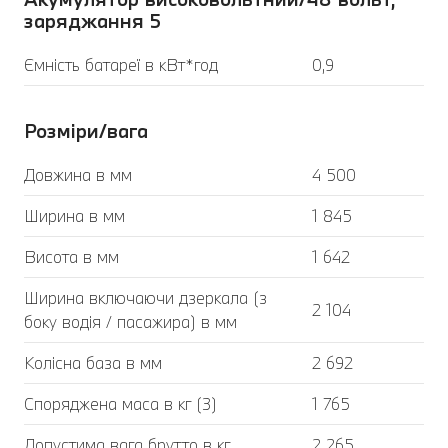
заряджання 5
Ємність батареї в кВт*год
0,9
Розміри/вага
Довжина в мм
4 500
Ширина в мм
1 845
Висота в мм
1 642
Ширина включаючи дзеркала (з
2 104
боку водія / пасажира) в мм
Колісна база в мм
2 692
Споряджена маса в кг (3)
1 765
Допустима вага брутто в кг
2 265