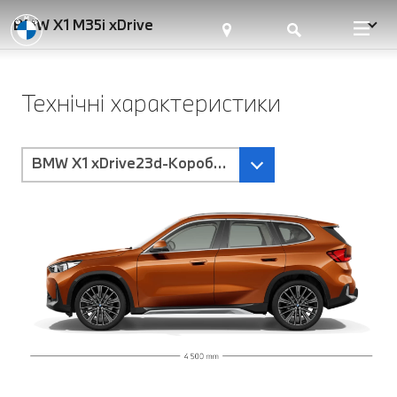
BMW X1 M35i xDrive
Технічні характеристики
BMW X1 xDrive23d-Коробка передач Steptronic з