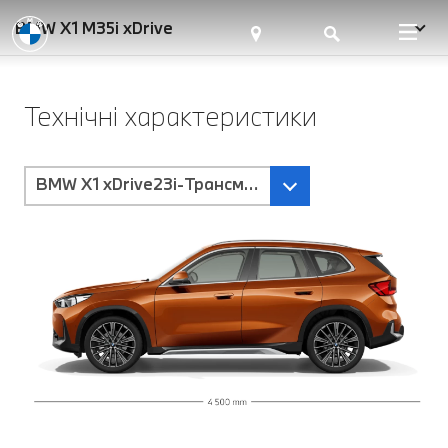
BMW X1 M35i xDrive
Технічні характеристики
BMW X1 xDrive23i-Трансмісія Steptronic з подвійн