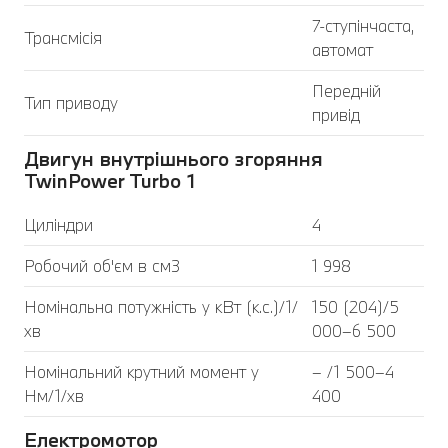
7-ступінчаста,
Трансмісія
автомат
Передній
Тип приводу
привід
Двигун внутрішнього згоряння
TwinPower Turbo 1
Циліндри
4
Робочий об'єм в см3
1 998
Номінальна потужність у кВт (к.с.)/1/
150 (204)/5
хв
000–6 500
Номінальний крутний момент у
– /1 500–4
Нм/1/хв
400
Електромотор