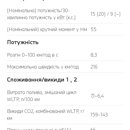
(Номінальна) потужність/30-
15 (20) / 9 (–)
хвилинна потужність у кВт (к.с.)
(Номінальний) крутний момент у Нм
55
Потужність
Розгін 0–100 км/год в с
8,3
Максимальна швидкість у км/год
216
Споживання/викиди 1 , 2
Витрата палива, змішаний цикл
7,1–6,4
WLTP, л/100 км
Викиди CO2, комбінований WLTP, г/
159–143
км
Рівень шуму при русі в дБ(А)
66