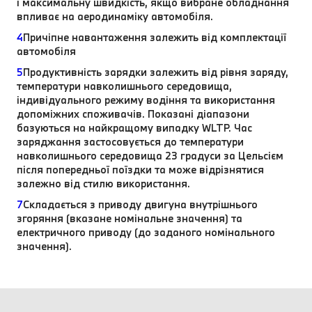
і максимальну швидкість, якщо вибране обладнання
впливає на аеродинаміку автомобіля.
4
Причіпне навантаження залежить від комплектації
автомобіля
5
Продуктивність зарядки залежить від рівня заряду,
температури навколишнього середовища,
індивідуального режиму водіння та використання
допоміжних споживачів. Показані діапазони
базуються на найкращому випадку WLTP. Час
заряджання застосовується до температури
навколишнього середовища 23 градуси за Цельсієм
після попередньої поїздки та може відрізнятися
залежно від стилю використання.
7
Складається з приводу двигуна внутрішнього
згоряння (вказане номінальне значення) та
електричного приводу (до заданого номінального
значення).