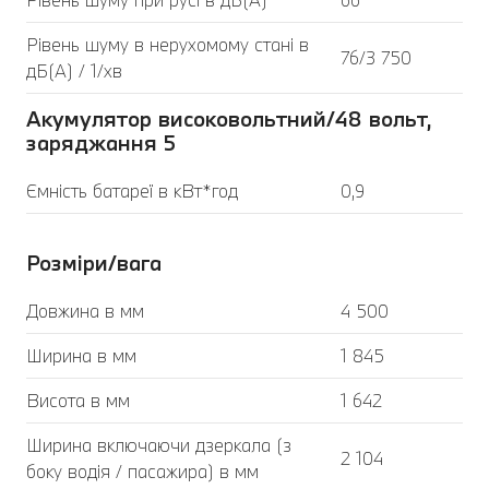
Рівень шуму в нерухомому стані в
76/3 750
дБ(А) / 1/хв
Акумулятор високовольтний/48 вольт,
заряджання 5
Ємність батареї в кВт*год
0,9
Розміри/вага
Довжина в мм
4 500
Ширина в мм
1 845
Висота в мм
1 642
Ширина включаючи дзеркала (з
2 104
боку водія / пасажира) в мм