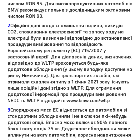
числом RON 95. Для високопродуктивних автомобілів
BMW рекомендує пальне з дослідницьким октановим
числом RON 98.
2
Офіційні дані щодо споживання палива, викидів
CO2, споживання електроенергії та запасу ходу на
електриці були визначені відповідно до встановленої
процедури вимірювання та відповідають
Європейському регламенту (ЄС) 715/2007 у
застосовній версії. Для діапазонів даних, визначених
відповідно до WLTP враховується будь-яке
додаткове обладнання (у цьому випадку доступне на
ринку Німеччини). Для транспортних засобів, які
отримали схвалення типу з 1 січня 2021 року, існують
лише офіційні дані згідно з WLTP. Для отримання
додаткової інформації про процедури вимірювання
NEDC та WLTP відвідайте www.bmw.com/wltp
3
Споряджена маса EC відноситься до автомобіля зі
стандартним обладнанням і не включає які-небудь
додаткові опції. Власна маса включає 90% повного
бака і вагу водія 75 кг. Додаткове обладнання може
вплинути на вагу автомобіля, корисне навантаження