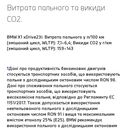
Витрата пального та викиди
CO2.
BMW X1 xDrive23i: Витрата пального у л/100 км
(змішаний цикл, WLTP): 7,1–6,4; Викиди CO2 у г/км
(змішаний цикл, WLTP): 159–143
1
Дані про продуктивність бензинових двигунів
стосуються транспортних засобів, що використовують
пальне з дослідницьким октановим числом RON 98.
Дані про споживання пального стосуються
транспортних засобів, що використовують
високоякісне пальне, відповідно до Регламенту ЄС
1151/2017. Також допускається використання
неетильованого пального з дослідницьким
октановим числом RON 91 і вище та максимальним
вмістом етанолу 25% (E25). BMW рекомендує
використання пального з дослідницьким октановим